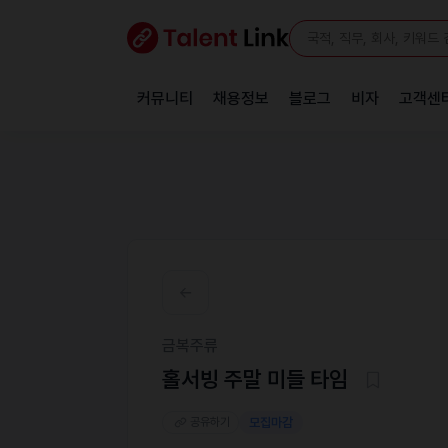
커뮤니티
채용정보
블로그
비자
고객센
금복주류
홀서빙 주말 미들 타임
공유하기
모집마감