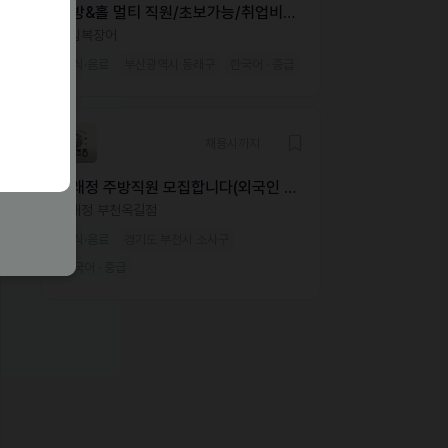
주방&홀 멀티 직원/초보가능/취업비자
필수
송림복장어
외식·음료
부산광역시 동래구
한국어 · 중급
채용시까지
동래정 주방직원 모집합니다(외국인 가
능)
동래정 부천옥길점
외식·음료
경기도 부천시 소사구
한국어 · 중급