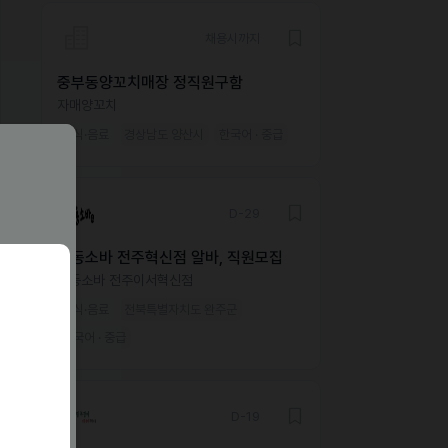
채용시까지
중부동양꼬치매장 정직원구함
자매양꼬치
외식·음료
경상남도 양산시
한국어 · 중급
D-29
삼동소바 전주혁신점 알바, 직원모집
삼동소바 전주이서혁신점
외식·음료
전북특별자치도 완주군
한국어 · 중급
D-19