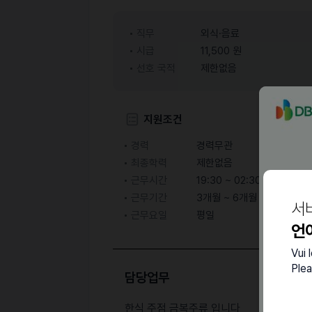
직무
외식·음료
시급
11,500 원
선호 국적
제한없음
지원조건
경력
경력무관
최종학력
제한없음
근무시간
19:30 ~ 02:30 ( 협의 후 
근무기간
3개월 ~ 6개월
서
근무요일
평일
언
Vui 
Plea
담당업무
한식 주점 금복주류 입니다