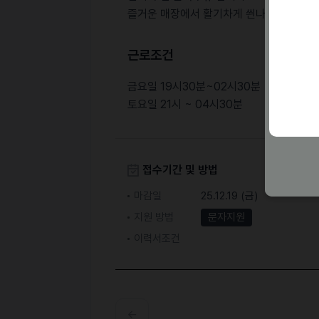
즐거운 매장에서 활기차게 씐나게 함께할 분
근로조건
금요일 19시30분~02시30분
토요일 21시 ~ 04시30분
접수기간 및 방법
마감일
25.12.19 (금)
지원 방법
문자지원
이력서조건