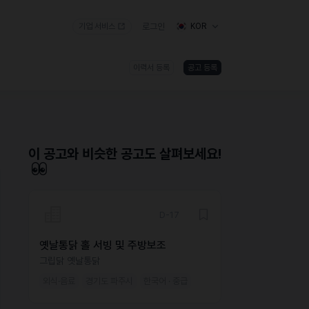
기업 서비스
로그인
KOR
이력서 등록
공고 등록
)
이 공고와 비슷한 공고도 살펴보세요!
D-17
옛날통닭 홀 서빙 및 주방보조
그립닭 옛날통닭
외식·음료
경기도 파주시
한국어 · 중급