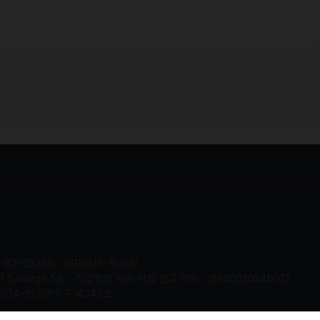
-87-03360
대표이사 : 탁경만
.village 5층
직업정보 제공 사업 신고 번호 : J1500020240012
2024-인천연수구-4248호
served.