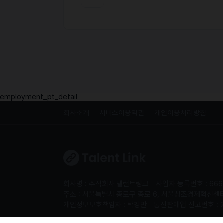
employment_pt_detail
회사소개
서비스이용약관
개인이용처리방침
회사명 : 주식회사 탤런트링크
사업자 등록번호 : 666
주소 : 서울특별시 종로구 종로 6, 서울창조경제혁신센터 S
개인정보보호책임자 : 탁경만
통신판매업 신고번호 : 
Copyright 2024. 주식회사 탤런트링크. All rights re