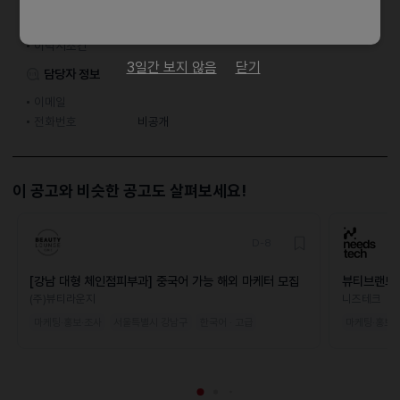
지원 방법
간편 입사 지원
이력서조건
3일간 보지 않음
닫기
담당자 정보
이메일
전화번호
비공개
이 공고와 비슷한 공고도 살펴보세요!
D-8
[강남 대형 체인점피부과] 중국어 가능 해외 마케터 모집
뷰티브랜드 
(주)뷰티라운지
니즈테크
마케팅·홍보·조사
서울특별시 강남구
한국어 · 고급
마케팅·홍보·