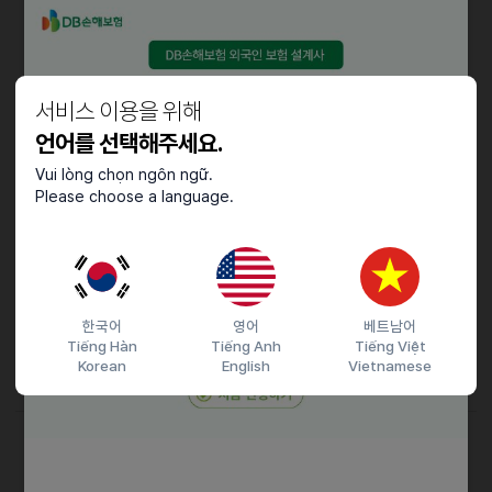
• 일본 마케팅 시장 분석 및 조사
자격요건
서비스 이용을 위해
• 한국어 커뮤니케이션 가능자
• 기본적인 컴퓨터 활용 및 문서 작성 능력 보유자
언어를 선택해주세요.
• 일본 국적 보유자(E-7 비자 발급 요건 충족자)
Vui lòng chọn ngôn ngữ.
• 1년 이상 경력 보유 또는 그에 준하는 실무 역량 보유자
Please choose a language.
• 일본 지역 출장 수행에 결격 사유가 없는 분
• 포트폴리오 제출 필수
우대사항
한국어
영어
베트남어
• 한국어능력시험(TOPIK) 자격증 보유자
Tiếng Hàn
Tiếng Anh
Tiếng Việt
• 라쿠텐·Qoo10·아마존 등 일본 이커머스 플랫폼 운영 경험자
Korean
English
Vietnamese
접수기간 및 방법
마감일
26.01.26 (월)