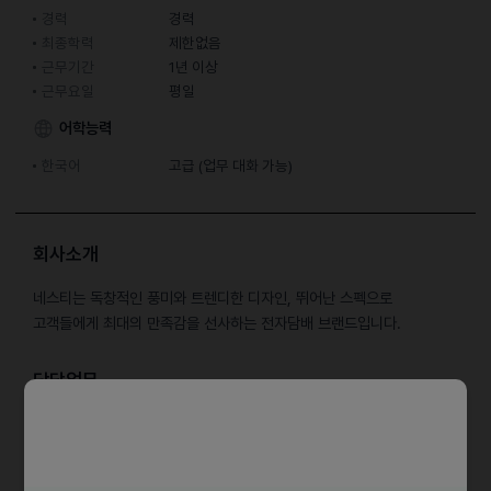
경력
경력
최종학력
제한없음
근무기간
1년 이상
근무요일
평일
어학능력
한국어
고급 (업무 대화 가능)
회사소개
네스티는 독창적인 풍미와 트렌디한 디자인, 뛰어난 스펙으로
고객들에게 최대의 만족감을 선사하는 전자담배 브랜드입니다.
담당업무
• 일본 광고 세팅 및 관리 운영
• 일본 SNS, 유튜브 콘텐츠 기획 및 채널 운영
• 일본 브랜드 마케팅 전략 기획 및 운영