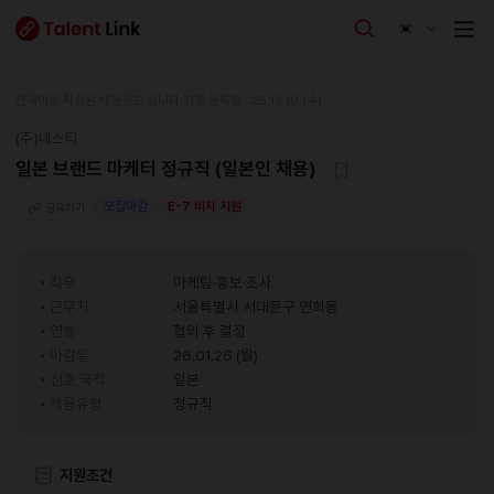
한국어로 작성된 채용공고 입니다.
최종 등록일 : 25.12.10 (수)
(주)네스티
일본 브랜드 마케터 정규직 (일본인 채용)
모집마감
E-7 비자 지원
공유하기
직무
마케팅·홍보·조사
근무지
서울특별시 서대문구 연희동
연봉
협의 후 결정
마감일
26.01.26 (월)
선호 국적
일본
채용유형
정규직
지원조건