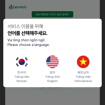
ㆍ한국 국적 취득한 네팔인(귀화자), 다문화 가정, 주부 가능
ㆍ한국 체류 비자 F-5, F-7 취득자
서비스 이용을 위해
우대사항
언어를 선택해주세요.
ㆍ페이스북 관리 경험 우대
Vui lòng chọn ngôn ngữ.
Please choose a language.
ㆍ상담원 등 전화업무 경험자
ㆍ동종업종 ,고객 상담업무 유경험자
근로조건
ㆍ주5일 근무 (10:00 ~ 19:00)
한국어
영어
베트남어
Tiếng Hàn
Tiếng Anh
Tiếng Việt
ㆍ4대 보험 가입 정규직 (수습기간 3개월)
Korean
English
Vietnamese
ㆍ급여 : 212만원 + 인센티브
접수기간 및 방법