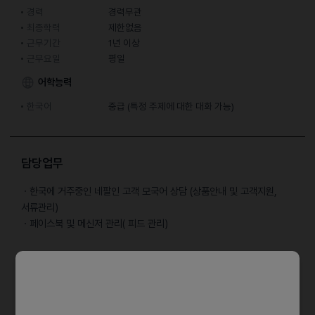
경력
경력무관
최종학력
제한없음
근무기간
1년 이상
근무요일
평일
어학능력
한국어
중급 (특정 주제에 대한 대화 가능)
담당업무
ㆍ한국에 거주중인 네팔인 고객 모국어 상담 (상품안내 및 고객지원,
서류관리)
ㆍ페이스북 및 메신저 관리( 피드 관리)
자격요건
ㆍ컴퓨터 활용 기본 (한국어 키보드 자판 타이핑 가능자)
ㆍ일상 생활 한국어 소통 가능자