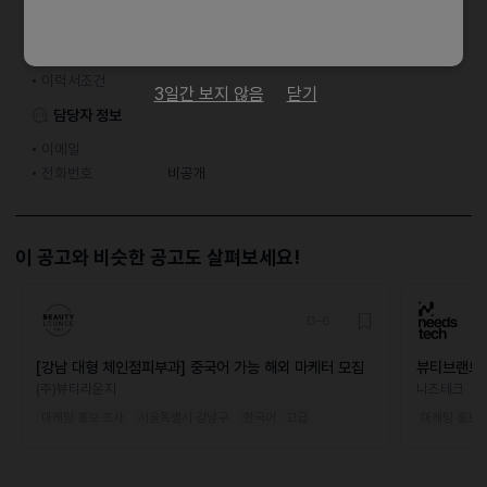
마감일
채용시까지
지원 방법
간편 입사 지원
이력서조건
3일간 보지 않음
닫기
담당자 정보
이메일
전화번호
비공개
이 공고와 비슷한 공고도 살펴보세요!
D-6
[강남 대형 체인점피부과] 중국어 가능 해외 마케터 모집
뷰티브랜드 
(주)뷰티라운지
니즈테크
마케팅·홍보·조사
서울특별시 강남구
한국어 · 고급
마케팅·홍보·