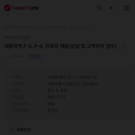
한국어로 작성된 채용공고 입니다.
최종 등록일 : 25.12.02 (화)
㈜케이머니대부
네팔국적 F-5, F-6, 귀화자 채용(상담 및 고객관리 업무)
모집마감
공유하기
직무
마케팅·홍보·조사,고객상담·TM
근무지
서울특별시 영등포구 당산동5가
연봉
협의 후 결정
마감일
채용시까지
선호 국적
네팔
채용유형
정규직
지원조건