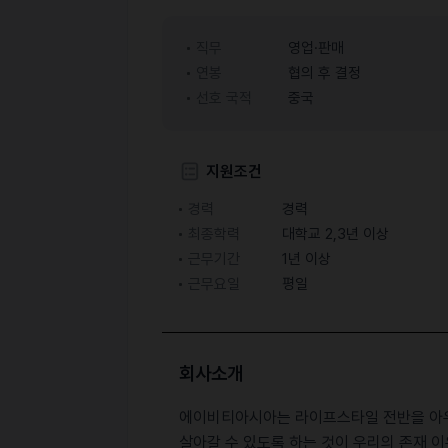
직무
영업·판매
연봉
협의 후 결정
선호 국적
중국
지원조건
경력
경력
최종학력
대학교 2,3년 이상
근무기간
1년 이상
근무요일
평일
회사소개
에이비티아시아는 라이프스타일 전반을 아우르
살아갈 수 있도록 하는 것이 우리의 존재 이