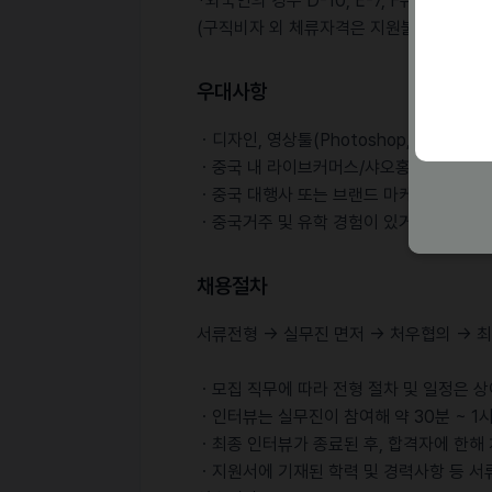
*외국인의 경우 D-10, E-7, F유형 체류
(구직비자 외 체류자격은 지원불가 D-2, D-4
우대사항
ㆍ디자인, 영상툴(Photoshop, Capcut
ㆍ중국 내 라이브커머스/샤오홍슈 콘텐츠 
ㆍ중국 대행사 또는 브랜드 마케팅 근무 경
ㆍ중국거주 및 유학 경험이 있거나 현지 소
채용절차
서류전형 -> 실무진 면저 -> 처우협의 ->
ㆍ모집 직무에 따라 전형 절차 및 일정은 상
ㆍ인터뷰는 실무진이 참여해 약 30분 ~ 1
ㆍ최종 인터뷰가 종료된 후, 합격자에 한해
ㆍ지원서에 기재된 학력 및 경력사항 등 서류