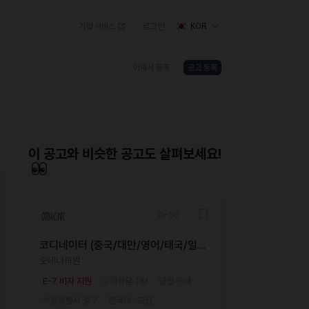
기업 서비스
로그인
KOR
이력서 등록
공고 등록
)
이 공고와 비슷한 공고도 살펴보세요!
D-30
코디네이터 (중국/대만/영어/태국/일
본)
오테나의원
E-7 비자 지원
고객상담·TM
영업·판매
서울특별시 중구
한국어 · 고급