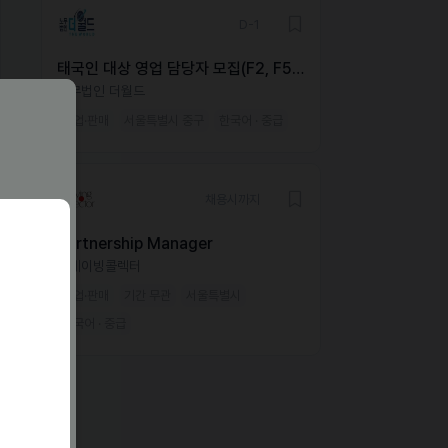
D-1
태국인 대상 영업 담당자 모집(F2, F5,
F6, D10 비자만 가능)
노무법인 더월드
영업·판매
서울특별시 중구
한국어 · 중급
채용시까지
Partnership Manager
크레이빙콜렉터
영업·판매
기간 무관
서울특별시
한국어 · 중급