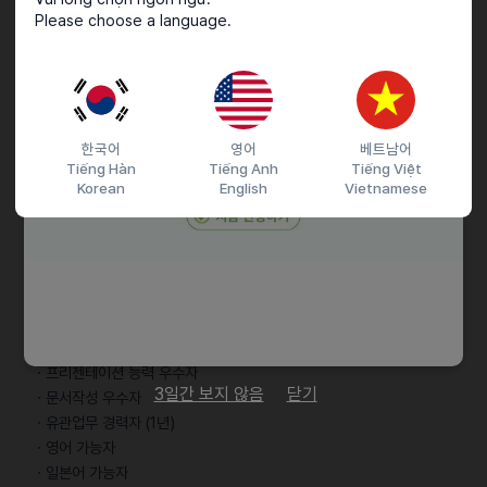
Please choose a language.
ㆍ학력 : 초대졸 이상
ㆍ경력 : 경력 1년 이상
ㆍK-pop, 엔터테인먼트, 글로벌 미디어에 대한 전반적인 이해도를
갖추고, 트렌드에 민감한 분
ㆍ효율적이고 원활한 커뮤니케이션이 가능하신 분
ㆍ제안서 작성 능력 중/상
한국어
영어
베트남어
Tiếng Hàn
Tiếng Anh
Tiếng Việt
ㆍMS-OFFICE 활용 가능하신 분 (보고자료, 기획서, 제안서 작성)
Korean
English
Vietnamese
ㆍ외국인의 경우 D-10 , E-7, F-2 등 해당 업무 수행 가능자
우대사항
ㆍ 개인 SNS를 활발히 운영하고 있는 분 (유튜브, 인스타그램,
블로그등)
ㆍ포토샵, 프리미어 사용 가능하신 분
ㆍ프리젠테이션 능력 우수자
3일간 보지 않음
닫기
ㆍ문서작성 우수자
ㆍ유관업무 경력자 (1년)
ㆍ영어 가능자
ㆍ일본어 가능자