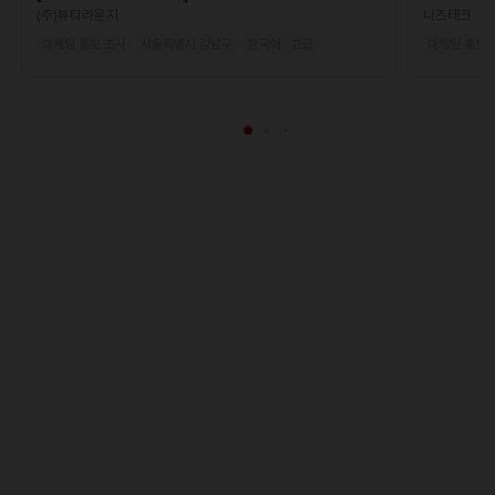
(주)뷰티라운지
니즈테크
마케팅·홍보·조사
서울특별시 강남구
한국어 · 고급
마케팅·홍보·