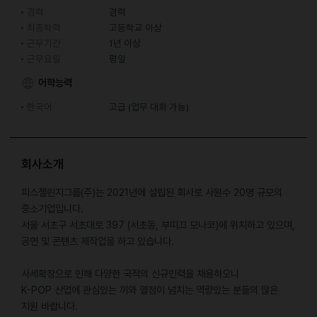
경력
경력
최종학력
고등학교 이상
근무기간
1년 이상
근무요일
평일
어학능력
한국어
고급 (업무 대화 가능)
회사소개
피스챌린지그룹(주)는 2021년에 설립된 회사로 사원수 20명 규모의
중소기업입니다.
서울 서초구 서초대로 397 (서초동, 부띠끄 모나코)에 위치하고 있으며,
공연 및 콘텐츠 제작업을 하고 있습니다.
사세확장으로 인해 다양한 국적의 신규인력을 채용하오니
K-POP 산업에 관심있는 끼와 열정이 넘치는 역량있는 분들의 많은
지원 바랍니다.