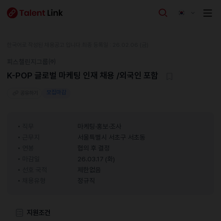
한국어로 작성된 채용공고 입니다.
최종 등록일 : 26.02.06 (금)
피스챌린지그룹㈜
K-POP 글로벌 마케팅 인재 채용 /외국인 포함
모집마감
공유하기
직무
마케팅·홍보·조사
근무지
서울특별시 서초구 서초동
연봉
협의 후 결정
마감일
26.03.17 (화)
선호 국적
제한없음
채용유형
정규직
지원조건