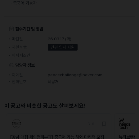
ㆍ중국어 가능자
접수기간 및 방법
마감일
26.03.17 (화)
지원 방법
간편 입사 지원
이력서조건
담당자 정보
이메일
peacechallenge@naver.com
전화번호
비공개
이 공고와 비슷한 공고도 살펴보세요!
D-6
[강남 대형 체인점피부과] 중국어 가능 해외 마케터 모집
뷰티브랜드 