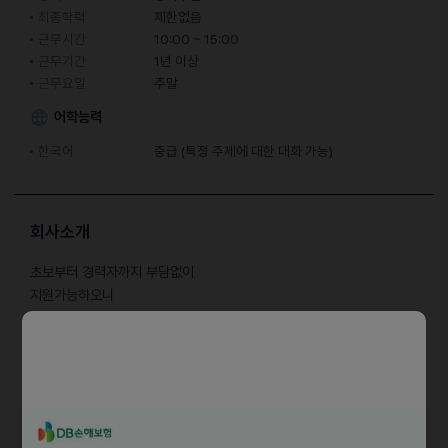
최종학력
제한없음
근무시간
10:00 ~ 15:00
근무기간
1년 이상
근무요일
주말
어학능력
한국어
중급 (특정 주제에 대한 대화 가능)
회사소개
초보부터 경력자까지 부담없이
지원가능하오니
많은분들의 지원 부탁드립니다.~
담당업무
홀서빙 주말