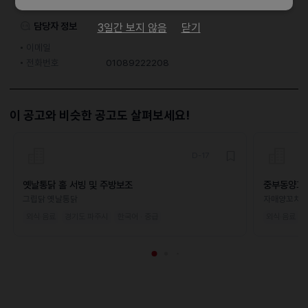
이력서조건
담당자 정보
3일간 보지 않음
닫기
이메일
전화번호
01089222208
이 공고와 비슷한 공고도 살펴보세요!
D-17
옛날통닭 홀 서빙 및 주방보조
중부동양꼬
그립닭 옛날통닭
자매양꼬치
외식·음료
경기도 파주시
한국어 · 중급
외식·음료