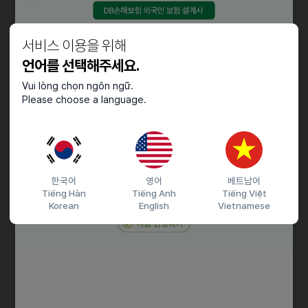
자격요건
학생은 불가합니다.
서비스 이용을 위해
언어를 선택해주세요.
우대사항
Vui lòng chọn ngôn ngữ.
Please choose a language.
베트남 국적
유경험자
1년이상 근로 가능한 분
근로조건
한국어
영어
베트남어
Tiếng Hàn
Tiếng Anh
Tiếng Việt
토요일~ 일요일 주 2일 근무
Korean
English
Vietnamese
접수기간 및 방법
마감일
25.01.31 (금)
지원 방법
문자지원