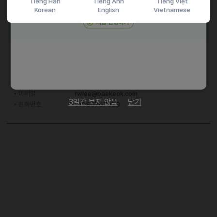
Tiếng Hàn
Tiếng Anh
Tiếng Việt
Korean
English
Vietnamese
접수기간 및 방법
마감일
채용시까지
지원 방법
간편 입사 지원
문자지원
이력서조건
담당자 정보
이메일
rwlee@baekeok.com
3일간 보지 않음
닫기
전화번호
01080767689