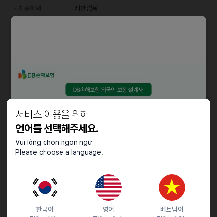
최종학력
제한없음
근무시간
08:30 ~ 17:30
근무기간
3개월 ~ 6개월
근무요일
평일
어학능력
한국어
중급 (특정 주제에 대한 대화 가능)
담당업무
서비스 이용을 위해
언어를 선택해주세요.
단순조립
Vui lòng chọn ngôn ngữ.
Please choose a language.
근로조건
근무요일 : 월~금 주 5일 근무
근무시간 : 08:30 ~ 17:30
근무기간 : 3개월 ~ 6개월
한국어
영어
베트남어