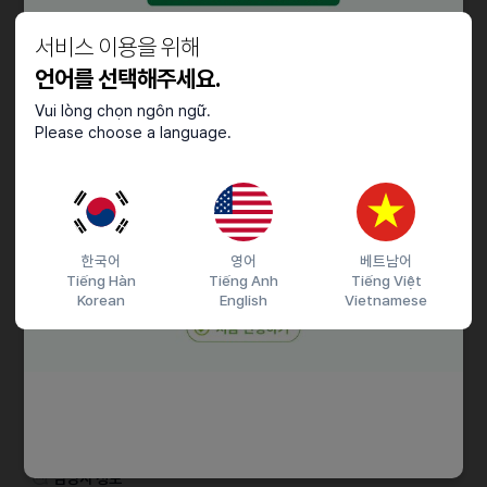
초보자 가능
서비스 이용을 위해
우대사항
언어를 선택해주세요.
경력자 우대
Vui lòng chọn ngôn ngữ.
Please choose a language.
근로조건
근무요일 : 주6일근무 / 주말하루근무 / 격주 토,일휴무
급여 : 월 300만원 (협의 가능)
한국어
영어
베트남어
Tiếng Hàn
Tiếng Anh
Tiếng Việt
Korean
English
Vietnamese
접수기간 및 방법
마감일
26.01.15 (목)
지원 방법
이메일 지원
문자지원
이력서조건
담당자 정보