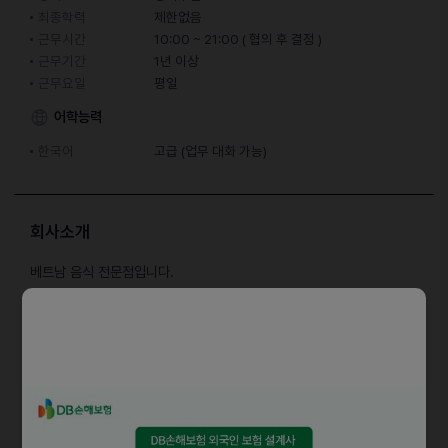
최종학력
제한없음
근무시간
10:00 ~ 21:00 ( 협의 후 결정 )
근무기간
1년 이상
근무요일
평일
어학능력
한국어
고급 (업무 대화 가능)
회사소개
베트남 음식 전문점입니다.
담당업무
주방보조 및 홀서빙 구함
자격요건