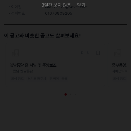
3일간 보지 않음
닫기
이메일
kim272727@naver.com
전화번호
01076808205
이 공고와 비슷한 공고도 살펴보세요!
D-16
옛날통닭 홀 서빙 및 주방보조
중부동양꼬
그립닭 옛날통닭
자매양꼬치
외식·음료
경기도 파주시
한국어 · 중급
외식·음료