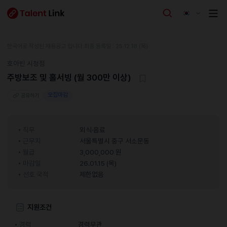
한국어로 작성된 채용공고 입니다.
최종 등록일 : 25.12.18 (목)
호아빈 시청점
주방보조 및 홀서빙 (월 300만 이상)
모집마감
공유하기
직무
외식·음료
근무지
서울특별시 중구 서소문동
월급
3,000,000 원
마감일
26.01.15 (목)
선호 국적
제한없음
지원조건
경력
경력무관