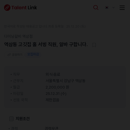
한국어로 작성된 채용공고 입니다.
최종 등록일 : 25.12.20 (토)
다이닝갈비 역삼점
역삼동 고깃집 홀 서빙 직원, 알바 구합니다.
모집마감
공유하기
직무
외식·음료
근무지
서울특별시 강남구 역삼동
월급
2,200,000 원
마감일
25.12.31 (수)
선호 국적
제한없음
지원조건
경력
경력무관