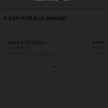
이 공고와 비슷한 공고도 살펴보세요!
D-18
옛날통닭 홀 서빙 및 주방보조
중부동양꼬
그립닭 옛날통닭
자매양꼬치
외식·음료
경기도 파주시
한국어 · 중급
외식·음료