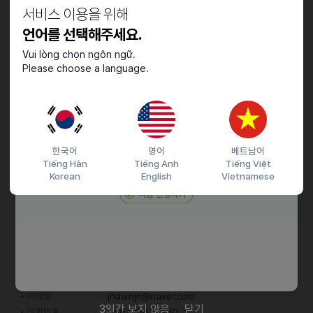
경력자 우대, 장기 근무 가능자
서비스 이용을 위해
언어를 선택해주세요.
근로조건
Vui lòng chọn ngôn ngữ.
Please choose a language.
직원) 16:00~22:30
*수습기간(○)/마감포함(○)
알바) 18:00~22:30
월급 2,200,000원
일급 : 50,000원
한국어
영어
베트남어
Tiếng Hàn
Tiếng Anh
Tiếng Việt
Korean
English
Vietnamese
접수기간 및 방법
마감일
25.12.31 (수)
지원 방법
간편 입사 지원
문자지원
이력서조건
담당자 정보
이메일
jnawnjn@naver.com
3일간 보지 않음
닫기
전화번호
050723638230