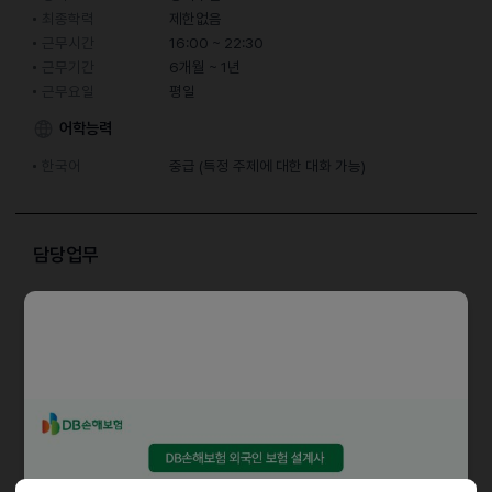
최종학력
제한없음
근무시간
16:00 ~ 22:30
근무기간
6개월 ~ 1년
근무요일
평일
어학능력
한국어
중급 (특정 주제에 대한 대화 가능)
담당업무
홀서빙 직원 및 알바 구인
자격요건
초보가능
우대사항