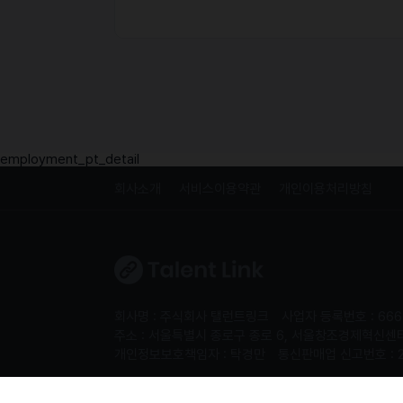
employment_pt_detail
회사소개
서비스이용약관
개인이용처리방침
회사명 : 주식회사 탤런트링크
사업자 등록번호 : 666
주소 : 서울특별시 종로구 종로 6, 서울창조경제혁신센터 S
개인정보보호책임자 : 탁경만
통신판매업 신고번호 : 
Copyright 2024. 주식회사 탤런트링크. All rights re