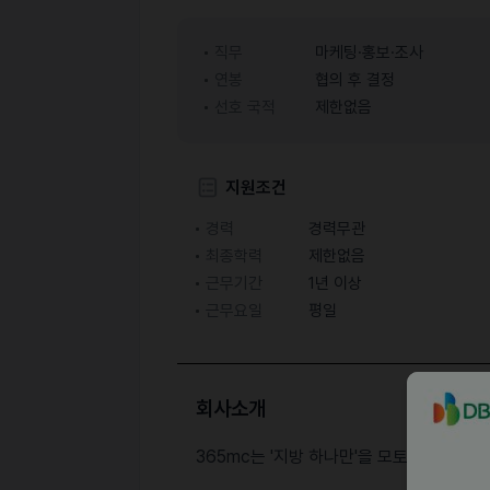
직무
마케팅·홍보·조사
연봉
협의 후 결정
선호 국적
제한없음
지원조건
경력
경력무관
최종학력
제한없음
근무기간
1년 이상
근무요일
평일
회사소개
365mc는 '지방 하나만'을 모토로 20년 