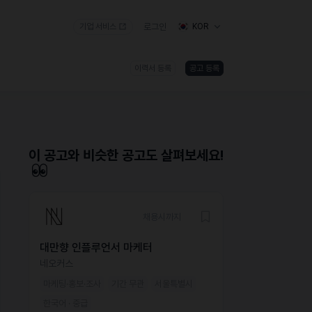
기업 서비스
로그인
KOR
이력서 등록
공고 등록
)
이 공고와 비슷한 공고도 살펴보세요!
채용시까지
대만향 인플루언서 마케터
네오커스
마케팅·홍보·조사
기간 무관
서울특별시
한국어 · 중급