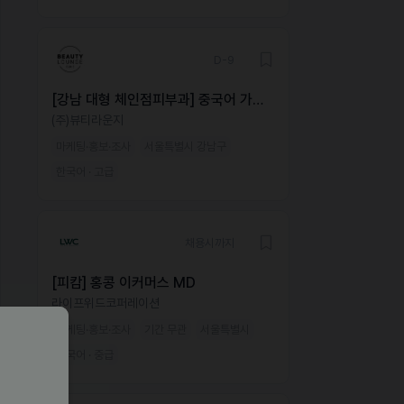
D-9
[강남 대형 체인점피부과] 중국어 가능
해외 마케터 모집
(주)뷰티라운지
마케팅·홍보·조사
서울특별시 강남구
한국어 · 고급
채용시까지
[피캄] 홍콩 이커머스 MD
라이프위드코퍼레이션
마케팅·홍보·조사
기간 무관
서울특별시
한국어 · 중급