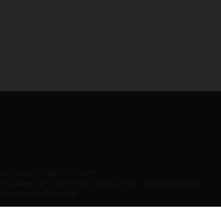
-87-03360
대표이사 : 탁경만
.village 5층
직업정보 제공 사업 신고 번호 : J1500020240012
2024-인천연수구-4248호
served.