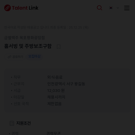
한국어로 작성된 채용공고 입니다.
최종 등록일 : 25.12.25 (목)
금별맥주 목포평화광장점
홀서빙 및 주방보조구함
모집마감
공유하기
직무
외식·음료
근무지
인천광역시 서구 왕길동
시급
12,030 원
마감일
채용시까지
선호 국적
제한없음
지원조건
경력
경력무관