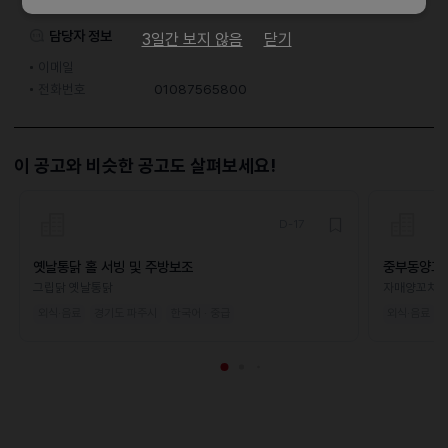
이력서조건
담당자 정보
3일간 보지 않음
닫기
이메일
전화번호
01087565800
이 공고와 비슷한 공고도 살펴보세요!
D-17
옛날통닭 홀 서빙 및 주방보조
중부동양꼬
그립닭 옛날통닭
자매양꼬치
외식·음료
경기도 파주시
한국어 · 중급
외식·음료