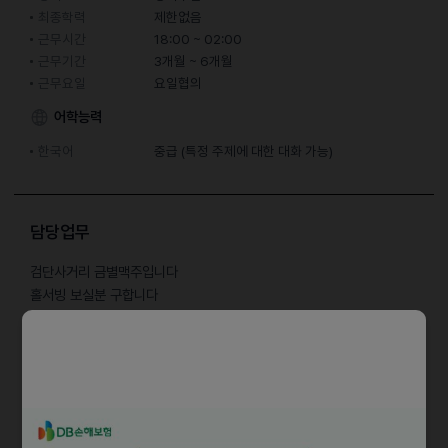
최종학력
제한없음
근무시간
18:00 ~ 02:00
근무기간
3개월 ~ 6개월
근무요일
요일협의
어학능력
한국어
중급 (특정 주제에 대한 대화 가능)
담당업무
검단사거리 금별맥주입니다
​​​​​홀서빙 보실분 구합니다
월​ 6~10시 /10~02시
화 6~10시 / 10~02시
수 6~10시 / 10~02시
목 6~10시/ 10~02시
금 5~12시 (03시) 8~1시