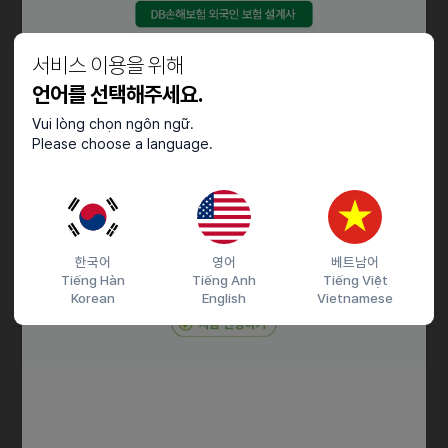
토 5~10시 , 9~03시
일 6~10시 / 10~02시
서비스 이용을 위해
한두시간 정도는 연장근무 가능하신분 이나 장기 근무 가능하신분 ​​​​
언어를 선택해주세요.
우대합니다
마감은 한시간 정도는 변동될수 있습니다
Vui lòng chọn ngôn ngữ.
Please choose a language.
주방보조는 스케줄 협의가능합니다
​​​​직원채용도 가능하니 연락주세요
​​​​어려운일은 없습니다
즉시근무 가능한분
한국어
영어
베트남어
Tiếng Hàn
Tiếng Anh
Tiếng Việt
​​​​오래 근무하실분들 환영합니다
Korean
English
Vietnamese
접수기간 및 방법
마감일
채용시까지
지원 방법
문자지원