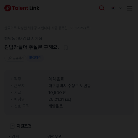
한국어로 작성된 채용공고 입니다.
최종 등록일 : 25.12.25 (목)
청담동마녀김밥 시지점
김밥만들어 주실분 구해요.
모집마감
공유하기
직무
외식·음료
근무지
대구광역시 수성구 노변동
시급
10,500 원
마감일
26.01.31 (토)
선호 국적
제한없음
지원조건
경력
경력무관