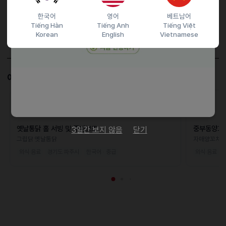
담당자 정보
한국어
영어
베트남어
Tiếng Hàn
Tiếng Anh
Tiếng Việt
이메일
whdmswjd83@naver.com
Korean
English
Vietnamese
전화번호
비공개
이 공고와 비슷한 공고도 살펴보세요!
D-15
옛날통닭 홀 서빙 및 주방보조
중부동양꼬
3일간 보지 않음
닫기
그립닭 옛날통닭
자매양꼬치
외식·음료
경기도 파주시
한국어 · 중급
외식·음료