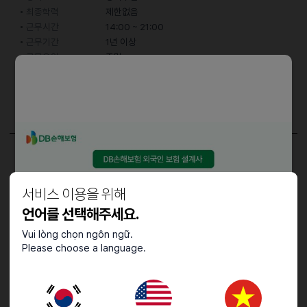
최종학력
제한없음
근무시간
14:00 ~ 21:00
근무기간
1년 이상
근무요일
주말
어학능력
한국어
중급 (특정 주제에 대한 대화 가능)
담당업무
김밥만들기.재료준비.포스기.마감청소
서비스 이용을 위해
언어를 선택해주세요.
Vui lòng chọn ngôn ngữ.
접수기간 및 방법
Please choose a language.
마감일
26.01.31 (토)
지원 방법
이메일 지원
이력서조건