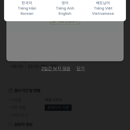
한국어
영어
베트남어
기타
Tiếng Hàn
Tiếng Anh
Tiếng Việt
Korean
English
Vietnamese
[근무 유형]
- 주 5회, 일 5시간 이상 근무
- 주 4회, 일 6시간 이상 근무
- 주 3회, 일 7시간 이하 근무
- 주 2회, 일 7시간 이이하 근무
[근무시간]
- 06:00 ~ 02:00 (평일,주말)
3일간 보지 않음
닫기
접수기간 및 방법
마감일
채용시까지
지원 방법
홈페이지 지원
이력서조건
담당자 정보