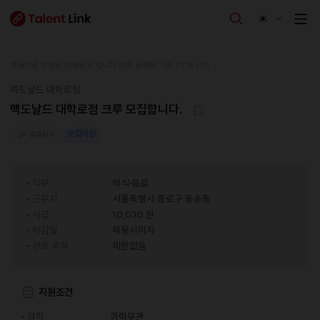
한국어로 작성된 채용공고 입니다.
최종 등록일 : 25.01.15 (수)
맥도날드 대학로점
맥도날드 대학로점 크루 모집합니다.
모집마감
공유하기
직무
외식·음료
근무지
서울특별시 종로구 동숭동
시급
10,030 원
마감일
채용시까지
선호 국적
제한없음
지원조건
경력
경력무관