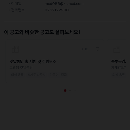
이메일
mcd086@kr.mcd.com
전화번호
0262122900
이 공고와 비슷한 공고도 살펴보세요!
D-16
옛날통닭 홀 서빙 및 주방보조
중부동양꼬
그립닭 옛날통닭
자매양꼬치
외식·음료
경기도 파주시
한국어 · 중급
외식·음료