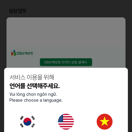
담당업무
- 제품 판매 및 고객응대
- 조리도구 세척
- 물품정리, 매장청소
- 조리
자격요건
- 고객 중심의 서비스 마인드를 갖추신 분
서비스 이용을 위해
- 동료 간 서로 돕고 솔선수범하는 자세를 갖추신 분
- 맡은 업무를 책임감 있고 끈기 있게 수행할수 있는 분
언어를 선택해주세요.
Vui lòng chọn ngôn ngữ.
채용절차
Please choose a language.
- 홈페이지 지원 > 서류 심사 > 대면 및 실습 면접 > 합격
- 홈페이지 주소
https://mcdonalds.recruiter.co.kr/career/jobs/40548