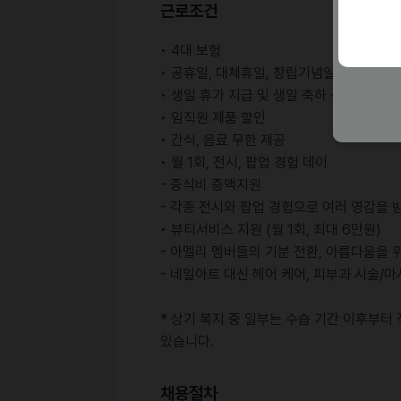
근로조건
• 4대 보험
• 공휴일, 대체휴일, 창립기념일 휴무
• 생일 휴가 지급 및 생일 축하 선물 제공
• 임직원 제품 할인
• 간식, 음료 무한 제공
• 월 1회, 전시, 팝업 경험 데이
- 중식비 증액지원
- 각종 전시와 팝업 경험으로 여러 영감을
• 뷰티서비스 지원 (월 1회, 최대 6만원)
- 아멜리 멤버들의 기분 전환, 아름다움을
- 네일아트 대신 헤어 케어, 피부과 시술/
* 상기 복지 중 일부는 수습 기간 이후부터
있습니다.
채용절차