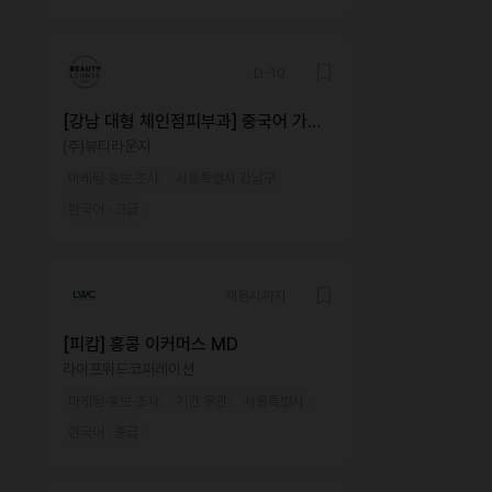
D-10
[강남 대형 체인점피부과] 중국어 가능
해외 마케터 모집
(주)뷰티라운지
마케팅·홍보·조사
서울특별시 강남구
한국어 · 고급
채용시까지
[피캄] 홍콩 이커머스 MD
라이프위드코퍼레이션
마케팅·홍보·조사
기간 무관
서울특별시
한국어 · 중급