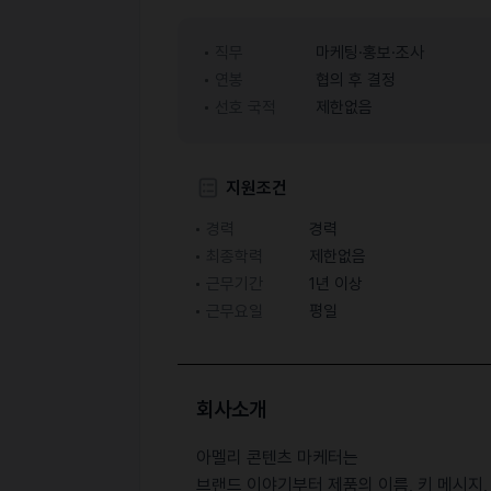
직무
마케팅·홍보·조사
연봉
협의 후 결정
선호 국적
제한없음
지원조건
경력
경력
최종학력
제한없음
근무기간
1년 이상
근무요일
평일
회사소개
아멜리 콘텐츠 마케터는
브랜드 이야기부터 제품의 이름, 키 메시지