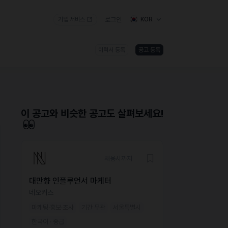
기업 서비스
로그인
KOR
이력서 등록
공고 등록
)
이 공고와 비슷한 공고도 살펴보세요!
채용시까지
대만향 인플루언서 마케터
네오커스
마케팅·홍보·조사
기간 무관
서울특별시
한국어 · 중급