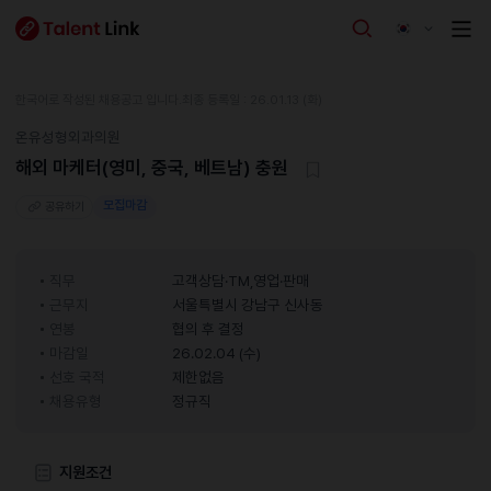
한국어로 작성된 채용공고 입니다.
최종 등록일 : 26.01.13 (화)
온유성형외과의원
해외 마케터(영미, 중국, 베트남) 충원
모집마감
공유하기
직무
고객상담·TM,영업·판매
근무지
서울특별시 강남구 신사동
연봉
협의 후 결정
마감일
26.02.04 (수)
선호 국적
제한없음
채용유형
정규직
지원조건