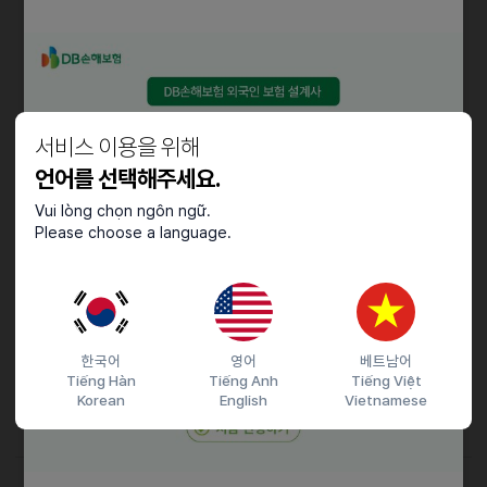
* 인쇄작업이다 보니 어느정도의 페인트향이 있습니다
(냄새에 민감하신분들은 지원하실때 참고바랍니다)
자격요건
바로 출근 가능자 / 입 좌식 가능자(입식30%, 좌식70%)
서비스 이용을 위해
언어를 선택해주세요.
우대사항
Vui lòng chọn ngôn ngữ.
Please choose a language.
동종업계 경력자, 장기근무 가능자, 인근거주자
물량에 따라 잔업 특근 (~19:30,~ 20:30) 가능자
기타
지원자가 많아 마감시 연락이 안될 수 있습니다!!!!
한국어
영어
베트남어
Tiếng Hàn
Tiếng Anh
Tiếng Việt
(문자로 성함/나이/성별/지원분야) 남겨주세요.
Korean
English
Vietnamese
자리나는데로 연락드리겠습니다!!