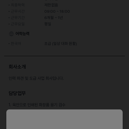
최종학력
제한없음
근무시간
09:00 ~ 18:00
근무기간
6개월 ~ 1년
근무요일
평일
어학능력
한국어
초급 (일상 대화 원활)
회사소개
인력 파견 및 도급 사업 회사입니다.
담당업무
1. 육안으로 인쇄된 화장품 용기 검수
2. 양품 선별 후 박스에 포장
* 일 매우 단순합니다. (꿀업무)
* 현장이 깔끔한 편은 아닙니다.