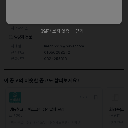
접수기간 및 방법
마감일
채용시까지
지원 방법
문자지원
이력서조건
3일간 보지 않음
닫기
담당자 정보
이메일
leech5313@naver.com
전화번호
01050298272
전화번호
0324255313
이 공고와 비슷한 공고도 살펴보세요!
D-20
냉동창고 아이스크림 정리알바 모집
화장품(스킨
모집(초보가
스낵365
(주)제인
외식·음료
생산·건설·노무
경상남도 창원시 의창구
생산·건설·노