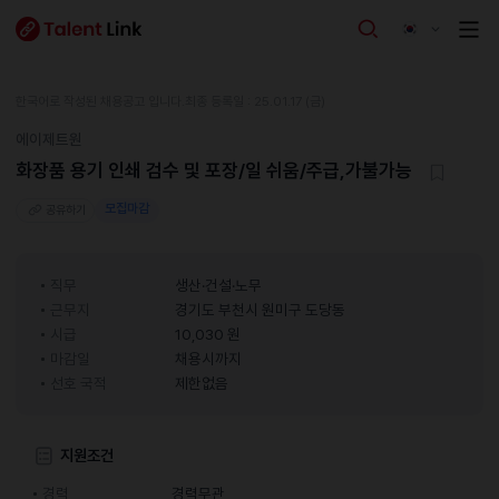
한국어로 작성된 채용공고 입니다.
최종 등록일 : 25.01.17 (금)
에이제트원
화장품 용기 인쇄 검수 및 포장/일 쉬움/주급,가불가능
모집마감
공유하기
직무
생산·건설·노무
근무지
경기도 부천시 원미구 도당동
시급
10,030 원
마감일
채용시까지
선호 국적
제한없음
지원조건
경력
경력무관