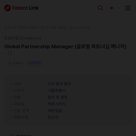
한국어로 작성된 채용공고 입니다.
최종 등록일 : 26.01.09 (금)
트립비토즈(tripbtoz)
Global Partnership Manager (글로벌 파트너십 매니저)
모집마감
공유하기
직무
사무·총무·법무
근무지
서울특별시
연봉
협의 후 결정
마감일
채용시까지
선호 국적
제한없음
채용유형
정규직