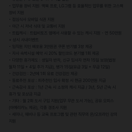
• 업무용 장비 지원: 맥북 프로, LG그램 등 효율적인 업무를 위한 고스펙
장비 지원
• 점심식사 모바일 식권 지원
• 야근 시 저녁 식대 및 교통비 지원
• 트립캐시 : 트립비토즈 앱에서 사용할 수 있는 캐시 지원 - 연 50만원
+ 상시 사내이벤트
• 임직원 지인 배포용 3만원권 쿠폰 반기별 3장 제공
• 자사 숙박시설 예약 시 20% 할인코드 분기별 1회 제공
• 다양한 휴가제도 : 생일자 반차, 신규 입사자 연차 15일 보장(법정
월차 11일 + 4일 추가 지급), 병가 15일(유급 3일 + 무급 12일)
• 건강검진 : 2년에 1회 유료 건강검진 제공
• 동료추천 포상 : 피추천인 입사 확정 시 현금 200만원 지급
• 근속감사 포상 : 1년 근속 시 소정의 캐시 지급 / 3년, 5년 근속 시
휴가 및 포상금 지급
• 기타 : 월 2회 도서 구입 지원(업무 무관 도서 가능), 공유 오피스
(아메리카노 제공), 각종 경조사 지원
• 세미나, 웨비나 등 교육 프로그램 및 관련 직무의 온/오프라인 강의
지원