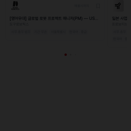
채용시까지
[영어우대] 글로벌 로봇 프로젝트 매니저(PM) — US
일본 사업 
Market
도구로보틱스
프로보티브
사무·총무·법무
기간 무관
서울특별시
한국어 · 중급
사무·총무·법
한국어 · 중급