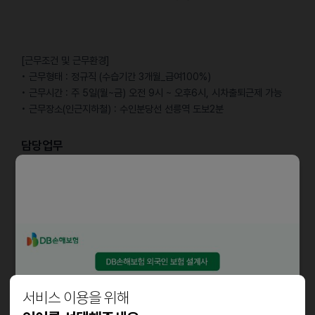
[근무조건 및 근무환경]
• 근무형태 : 정규직 (수습기간 3개월_급여100%)
• 근무시간 : 주 5일(월~금) 오전 9시 ~ 오후6시, 시차출퇴근제 가능
• 근무장소(인근지하철) : 수인분당선 선릉역 도보2분
담당업무
• 글로벌 OTA 및 B2B 파트너와의 파트너십 관리
• API 연동 기반 숙소 콘텐츠의 운영 최적화 및 품질 유지
• 정산, 운영 이슈, 피드백에 대한 응대 및 문제 해결
• 데이터 기반 성과 분석 및 판매 확대 전략 기획
• 파트너사 특성에 맞는 콘텐츠 운영 전략 및 판매 촉진 기획
• 글로벌 세일즈 KPI 달성을 위한 실무 지원 및 매출 기여
자격요건
서비스 이용을 위해