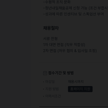
•수평적 조직 문화
•청년내일채움공제 신청 가능 (조건 부합시
•성과에 따른 인센티브 및 스톡업션 부여
채용절차
서류 전형
1차 대면 면접 (직무 적합성)
2차 면접 (처우 협의 & 입사일 조정)
접수기간 및 방법
마감일
채용시까지
지원 방법
홈페이지 지원
이력서조건