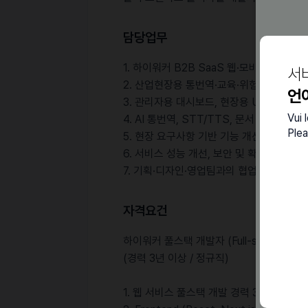
담당업무
1. 하이워커 B2B SaaS 웹·모바일 서비스
서
2. 산업현장용 통번역·교육·위험성평가 기능
언
3. 관리자용 대시보드, 현장용 UX(UI) 설계
Vui 
4. AI 통번역, STT/TTS, 문서 자동화 기
Plea
5. 현장 요구사항 기반 기능 개선 및 제품 
6. 서비스 성능 개선, 보안 및 확장성 고려
7. 기획·디자인·영업팀과의 협업을 통한 제
자격요건
하이워커 풀스택 개발자 (Full-stack Engin
(경력 3년 이상 / 정규직)
1. 웹 서비스 풀스택 개발 경력 3년 이상