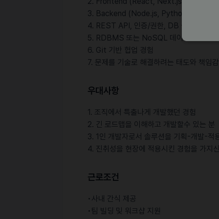
2. Frontend (React, Next.js, Vue 
3. Backend (Node.js, Python, Java
4. REST API, 인증/권한, DB 설계 경험
5. RDBMS 또는 NoSQL 데이터베이스 
6. Git 기반 협업 경험
7. 문제를 기술로 해결하려는 태도와 책임감
우대사항
1. 조직에서 특출나게 개발했던 경험
2. 긴 로드맵을 이해하고 개발할수 있는 분
3. 1인 개발자로서 솔루션을 기획-개발-
4. 진취성을 현장에 적용시킨 경험을 가지
근로조건
•사내 간식 제공
•팀 빌딩 및 워크샵 지원