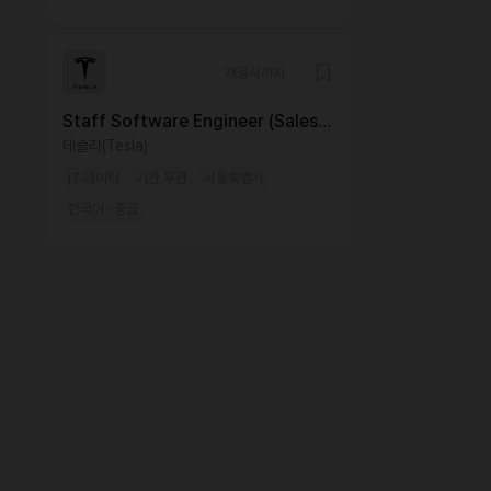
채용시까지
Staff Software Engineer (Sales &
Delivery Application), Seoul,
테슬라(Tesla)
Korea
IT·데이터
기간 무관
서울특별시
한국어 · 중급