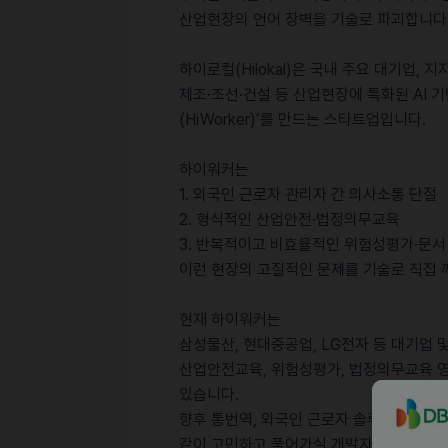
산업현장의 언어 장벽을 기술로 파괴합니다
하이로컬(Hilokal)은 국내 주요 대기업,
제조·조선·건설 등 산업현장에 특화된 AI 기
(HiWorker)’를 만드는 스타트업입니다.
하이워커는
1. 외국인 근로자 관리자 간 의사소통 단절
2. 형식적인 산업안전·법정의무교육
3. 반복적이고 비효율적인 위험성평가·문서
이런 현장의 고질적인 문제를 기술로 직접 
현재 하이워커는
삼성물산, 현대중공업, LG전자 등 대기업
산업안전교육, 위험성평가, 법정의무교육 영
있습니다.
향후 통번역, 외국인 근로자 솔루션을 넘어서,
같이 고민하고 풀어가실 개발자분 지원해주