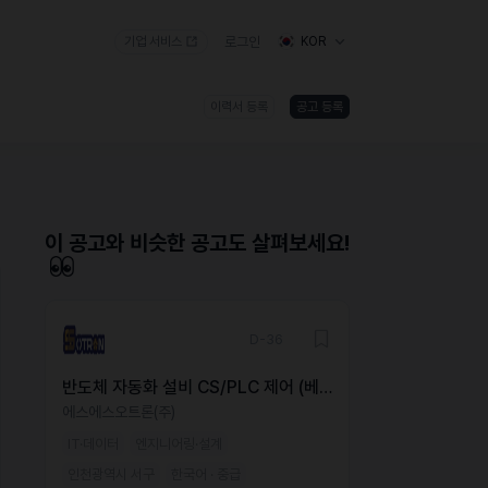
기업 서비스
로그인
KOR
이력서 등록
공고 등록
)
이 공고와 비슷한 공고도 살펴보세요!
D-36
반도체 자동화 설비 CS/PLC 제어 (베
트남 근무 / 베트남인 가능)
에스에스오트론(주)
IT·데이터
엔지니어링·설계
인천광역시 서구
한국어 · 중급