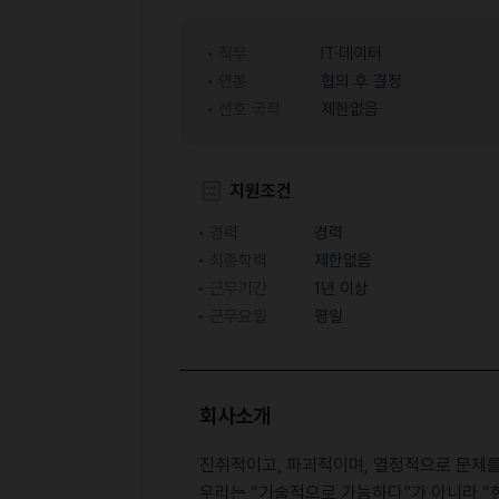
직무
IT·데이터
연봉
협의 후 결정
선호 국적
제한없음
지원조건
경력
경력
최종학력
제한없음
근무기간
1년 이상
근무요일
평일
회사소개
진취적이고, 파괴적이며, 열정적으로 문제를
우리는 “기술적으로 가능하다”가 아니라 “