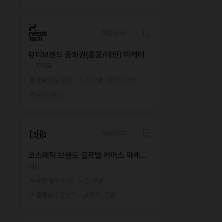
채용시까지
뷰티브랜드 중화권(홍콩/대만) 마케터
니즈테크
마케팅·홍보·조사
기간 무관
서울특별시
한국어 · 중급
채용시까지
코스메틱 브랜드 글로벌 커머스 마케팅
매니저
대라
마케팅·홍보·조사
기간 무관
서울특별시 강남구
한국어 · 중급