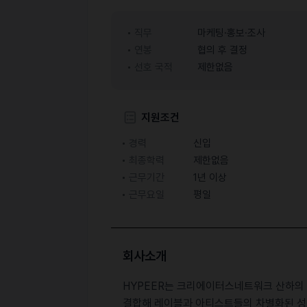
직무
마케팅·홍보·조사
연봉
협의 후 결정
선호 국적
제한없음
지원조건
경력
신입
최종학력
제한없음
근무기간
1년 이상
근무요일
평일
회사소개
HYPEER는 크리에이터스네트워크 산하의 
결합해 레이블과 아티스트들의 차별화된 성