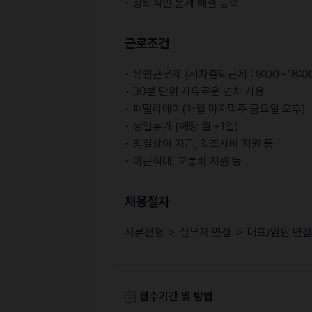
• 창의적인 문제 해결 능력
근로조건
• 유연근무제 (시차출퇴근제 : 9:00~18:00 
• 30분 단위 자유로운 연차 사용
• 패밀리데이(매월 마지막주 금요일 오후)
• 생일휴가 (해당 월 +1일)
• 명절상여 지급, 경조사비 지원 등
• 야근식대, 교통비 지원 등
채용절차
서류전형 ＞ 실무자 면접 ＞ 대표/임원 면
접수기간 및 방법