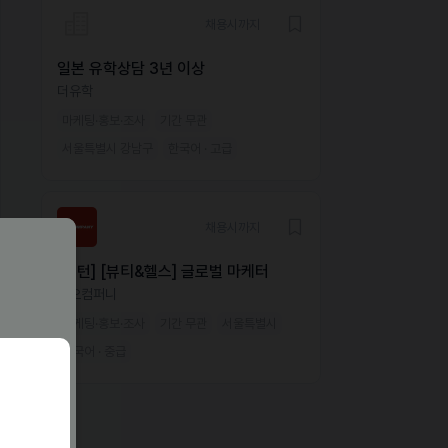
채용시까지
일본 유학상담 3년 이상
더유학
마케팅·홍보·조사
기간 무관
서울특별시 강남구
한국어 · 고급
채용시까지
[인턴] [뷰티&헬스] 글로벌 마케터
미오컴퍼니
마케팅·홍보·조사
기간 무관
서울특별시
한국어 · 중급