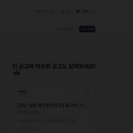
기업 서비스
로그인
KOR
이력서 등록
공고 등록
)
이 공고와 비슷한 공고도 살펴보세요!
D-9
[강남 대형 체인점피부과] 중국어 가능
해외 마케터 모집
(주)뷰티라운지
마케팅·홍보·조사
서울특별시 강남구
한국어 · 고급