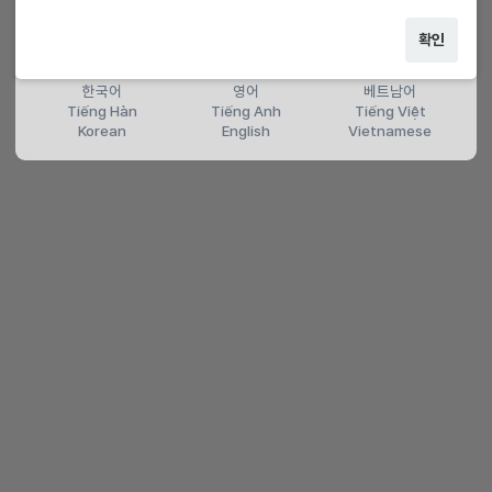
확인
한국어
영어
베트남어
Tiếng Hàn
Tiếng Anh
Tiếng Việt
Korean
English
Vietnamese