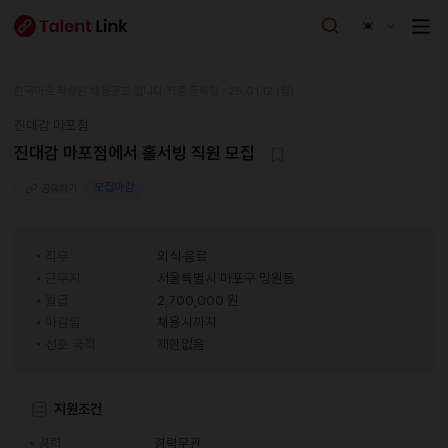
한국어로 작성된 채용공고 입니다.
최종 등록일 : 26.01.12 (월)
진대감 마포점
진대감 마포점에서 홀서빙 직원 모집
모집마감
공유하기
직무
외식·음료
근무지
서울특별시 마포구 망원동
월급
2,700,000 원
마감일
채용시까지
선호 국적
제한없음
지원조건
경력
경력무관