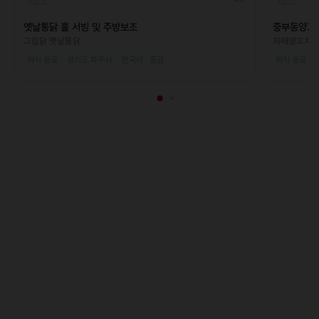
옛날통닭 홀 서빙 및 주방보조
중부동양꼬
그립닭 옛날통닭
자매양꼬치
외식·음료
경기도 파주시
한국어 · 중급
외식·음료