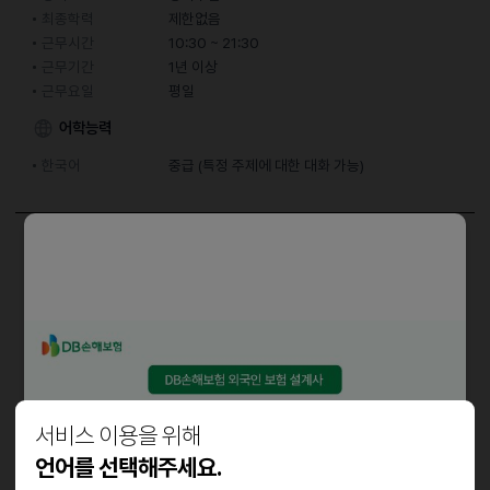
최종학력
제한없음
근무시간
10:30 ~ 21:30
근무기간
1년 이상
근무요일
평일
어학능력
한국어
중급 (특정 주제에 대한 대화 가능)
담당업무
홀서빙
근로조건
* 근무요일
주4일 (주말 포함 근무 조건)
서비스 이용을 위해
주5일 (주말 포함 근무 조건)
언어를 선택해주세요.