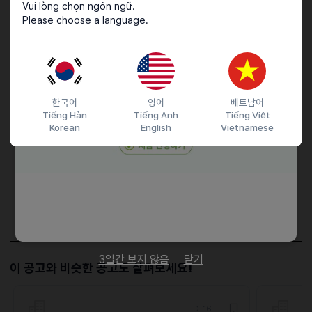
* 급여
Vui lòng chọn ngôn ngữ.
Please choose a language.
주4일 월급 : 2,200,000원 ( 주휴,연장수당 포함 금액 )
주5일 월급 : 2,700,000원 ( 주휴,연장수당 포함 금액 )
접수기간 및 방법
한국어
영어
베트남어
Tiếng Hàn
Tiếng Anh
Tiếng Việt
마감일
채용시까지
Korean
English
Vietnamese
지원 방법
간편 입사 지원
이메일 지원
이력서조건
담당자 정보
이메일
masuki@gorillafnd.co.kr
전화번호
비공개
3일간 보지 않음
닫기
이 공고와 비슷한 공고도 살펴보세요!
D-16