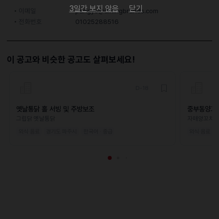
3일간 보지 않음
닫기
이메일
pangyo@diningbrands.com
전화번호
01025288516
이 공고와 비슷한 공고도 살펴보세요!
D-18
옛날통닭 홀 서빙 및 주방보조
중부동양꼬
그립닭 옛날통닭
자매양꼬치
외식·음료
경기도 파주시
한국어 · 중급
외식·음료