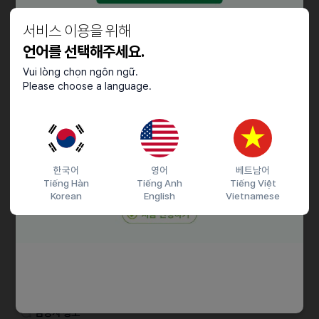
주3일 이상 (주말, 공휴일 포함)
탄력근무제로 매장별 스케줄 협의 및 조정 가능
서비스 이용을 위해
언어를 선택해주세요.
채용절차
Vui lòng chọn ngôn ngữ.
Please choose a language.
채용문의는 문자 주시면 연락 드리겠습니다.
기타
수습 3개월 : 11,160원 / 3개월 수습 종료 후 : 12,400원 자동인상
(주휴수당 포함)
한국어
영어
베트남어
Tiếng Hàn
Tiếng Anh
Tiếng Việt
Korean
English
Vietnamese
접수기간 및 방법
마감일
채용시까지
지원 방법
간편 입사 지원
이력서조건
담당자 정보