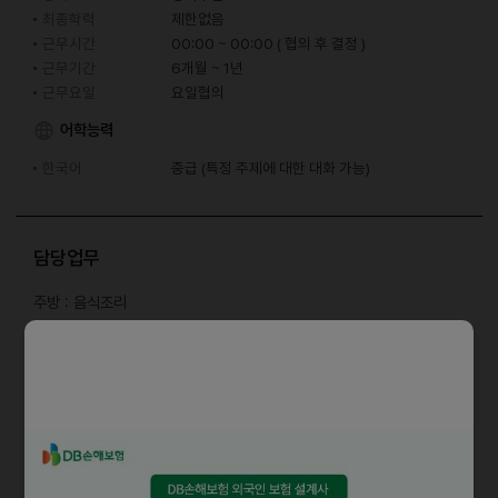
최종학력
제한없음
근무시간
00:00 ~ 00:00 ( 협의 후 결정 )
근무기간
6개월 ~ 1년
근무요일
요일협의
어학능력
한국어
중급 (특정 주제에 대한 대화 가능)
담당업무
주방 : 음식조리
공통 : 재고관리 (식자재, 비품, 소모품), 매장 청결 및 위생관리
자격요건
주말 및 공휴일 근무 가능한 분
성실하고 책임감이 강한 분
건강진단 결과서(보건증) 소지 가능한 분 (식품접객업 종사자 필수사항)