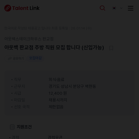
한국어로 작성된 채용공고 입니다.
최종 등록일 : 26.01.14 (수)
아웃백스테이크하우스 판교점
아웃백 판교점 주방 직원 모집 합니다 (신입가능)
모집마감
공유하기
직무
외식·음료
근무지
경기도 성남시 분당구 백현동
시급
12,400 원
마감일
채용시까지
선호 국적
제한없음
지원조건
경력
경력무관