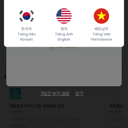
접수기간 및 방법
마감일
채용시까지
지원 방법
간편 입사 지원
문자지원
한국어
영어
베트남어
이력서조건
Tiếng Hàn
Tiếng Anh
Tiếng Việt
Korean
English
Vietnamese
담당자 정보
이메일
daom0608@hanmail.net
전화번호
01043203196
이 공고와 비슷한 공고도 살펴보세요!
3일간 보지 않음
닫기
D-21
냉동창고 아이스크림 정리알바 모집
화장품(스킨
모집(초보가
스낵365
(주)제인
외식·음료
생산·건설·노무
경상남도 창원시 의창구
생산·건설·노
한국어 · 중급