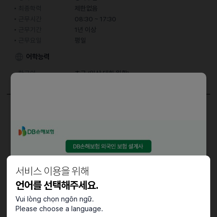
최종학력
제한없음
근무시간
08:30 ~ 17:30
근무기간
1년 이상
근무요일
평일
어학능력
한국어
초급 (일상 대화 원활)
담당업무
화장품 용기 지그 조립 및 검사
근로조건
서비스 이용을 위해
근무요일 : 월/화/수/목/금/토
언어를 선택해주세요.
근무시간 : 08:30 ~ 17:30 (잔업 있음 19:30, 20:30)
Vui lòng chọn ngôn ngữ.
Please choose a language.