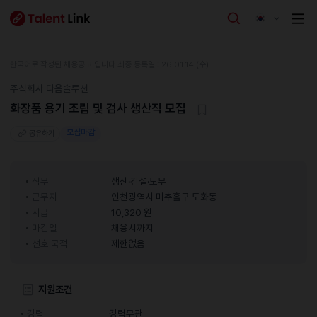
한국어로 작성된 채용공고 입니다.
최종 등록일 : 26.01.14 (수)
주식회사 다옴솔루션
화장품 용기 조립 및 검사 생산직 모집
모집마감
공유하기
직무
생산·건설·노무
근무지
인천광역시 미추홀구 도화동
시급
10,320 원
마감일
채용시까지
선호 국적
제한없음
지원조건
경력
경력무관