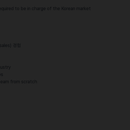
 required to be in charge of the Korean market
sales) 경험
dustry
es
 team from scratch