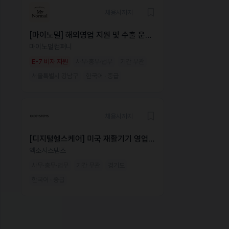
채용시까지
[마이노멀] 해외영업 지원 및 수출 운영
매니저
마이노멀컴퍼니
E-7 비자 지원
사무·총무·법무
기간 무관
서울특별시 강남구
한국어 · 중급
채용시까지
[디지털헬스케어] 미국 재활기기 영업 /
사업개발 3년 이상
엑소시스템즈
사무·총무·법무
기간 무관
경기도
한국어 · 중급