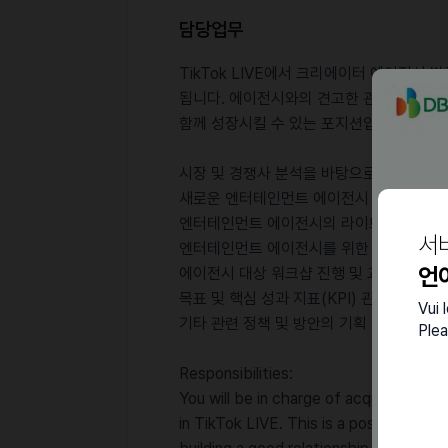
담당업무
TikTok LIVE에서 크리에이터 에이전시
됩니다. 에이전시와의 견고한 관계와 파트너십
함께 성장시킬 수 있는 포지션입니다.
시장 및 경쟁사 분석을 바탕으로 한 에이전
새로운 엔터테인먼트 에이전시 발굴 및 파
엔터테인먼트 에이전시의 라이브 방송 활동 
서
엔터테인먼트 에이전시를 위한 운영 매뉴얼
언
에이전시 대상 워크샵 진행 및 교육
목표 및 핵심 성과 지표(KPI) 관리와 데이
Vui 
기타 관련 정책 및 방안의 기획 및 실행
Plea
Responsibilities:
You will be in charge of acquiring cr
in TikTok LIVE. This is a position whe