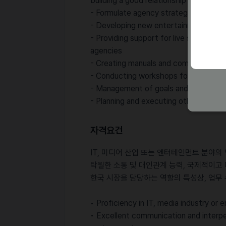
building a good relationship value with
- Formulate agency strategies based 
- Developing new entertainment agenc
- Providing support for live streaming 
agencies
- Creating manuals and community gui
- Conducting workshops for entertai
- Management of goals and KPI and da
- Planning and executing other related
자격요건
IT, 미디어 산업 또는 엔터테인먼트 분야의
탁월한 소통 및 대인관계 능력, 국제적이고
한국 시장을 담당하는 역할의 특성상, 업무
• Proficiency in IT, media industry or
• Excellent communication and interpers