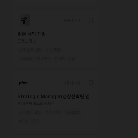
채용시까지
일본 사업 개발
프로보티브
사무·총무·법무
기간 무관
서울특별시 영등포구
한국어 · 중급
채용시까지
Strategic Manager(성장전략팀 인도
네시아담당자)
피에프씨테크놀로지스
사무·총무·법무
기간 무관
서울특별시
한국어 · 중급