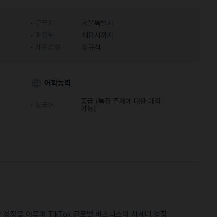
근무지
서울특별시
마감일
채용시까지
채용유형
정규직
어학능력
중급 (특정 주제에 대한 대화
한국어
가능)
성장을 이루며 TikTok 글로벌 비즈니스의 차세대 성장