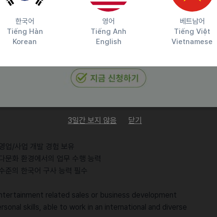
 agencies.
on market and competitive research
한국어
영어
베트남어
ies and forming partnerships
Tiếng Hàn
Tiếng Anh
Tiếng Việt
activities including report creation for entertainment
Korean
English
Vietnamese
delines for entertainment agencies
nment agencies
ta analysis
 policies
3일간 보지 않음
닫기
 영업/사업 개발 경험 보유
 다문화 환경에서의 업무 수행 능력
 수준의 한국어 구사 능력 필수
 entertainment related sales or business development
onal skills, able to work in an international and diverse