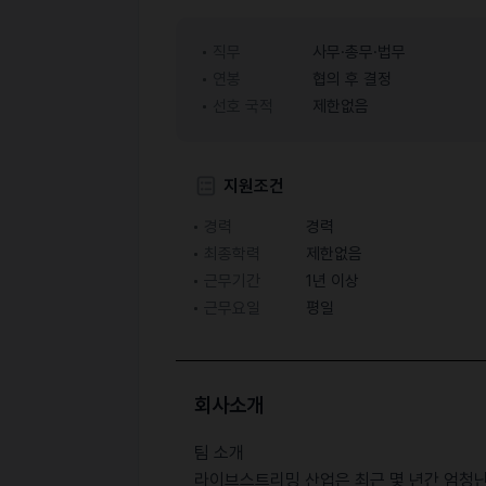
직무
사무·총무·법무
연봉
협의 후 결정
선호 국적
제한없음
지원조건
경력
경력
최종학력
제한없음
근무기간
1년 이상
근무요일
평일
회사소개
팀 소개
라이브스트리밍 산업은 최근 몇 년간 엄청난 