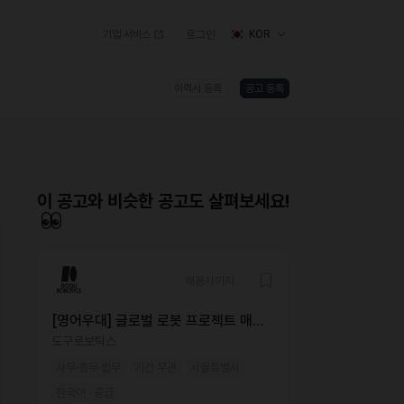
기업 서비스
로그인
KOR
이력서 등록
공고 등록
)
이 공고와 비슷한 공고도 살펴보세요!
채용시까지
[영어우대] 글로벌 로봇 프로젝트 매니
저(PM) — US Market
도구로보틱스
사무·총무·법무
기간 무관
서울특별시
한국어 · 중급