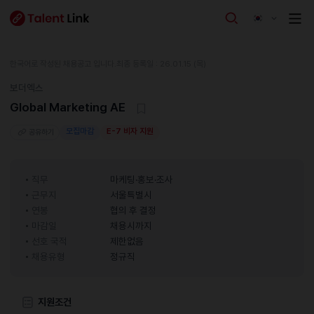
한국어로 작성된 채용공고 입니다.
최종 등록일 : 26.01.15 (목)
보더엑스
Global Marketing AE
모집마감
E-7 비자 지원
공유하기
직무
마케팅·홍보·조사
근무지
서울특별시
연봉
협의 후 결정
마감일
채용시까지
선호 국적
제한없음
채용유형
정규직
지원조건