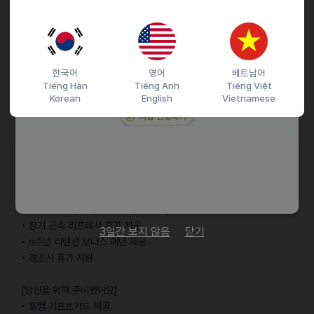
• 새로운 경험과 도전을 즐기며 글로벌 팀과 함께 성장하고자 하는 열정
근로조건
한국어
영어
베트남어
[효율적으로 몰입해요]
Tiếng Hàn
Tiếng Anh
Tiếng Việt
• 시차출퇴근 제도(7~10 출근/16~19 퇴근)
Korean
English
Vietnamese
• 주 2회 재택근무 (화요일, 목요일)
• 자유롭고 편안한 복장으로 근무
• 나에게 맞는 오피스 공간에서 업무
[행복하고 건강하게 함께해요]
• 겨울방학 진행(12/25~1/1)
• 웰니스 지원(헬스, 필라테스, 요가 등)
• 장기 근속 리프레시 휴가 제공
3일간 보지 않음
닫기
• n주년 리텐션 보너스 매년 제공
• 경조사 휴가 지원
[당신을 위해 준비했어요]
• 웰컴 기프트카드 제공