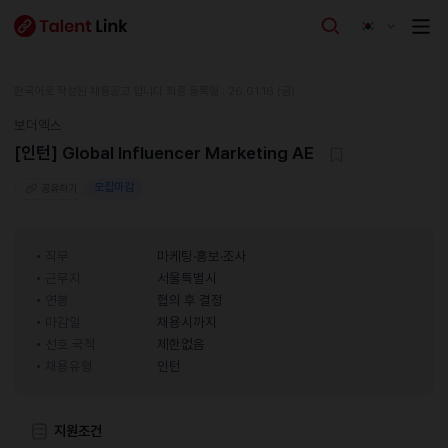
한국어로 작성된 채용공고 입니다.
최종 등록일 : 26.01.16 (금)
보더엑스
[인턴] Global Influencer Marketing AE
모집마감
공유하기
직무
마케팅·홍보·조사
근무지
서울특별시
연봉
협의 후 결정
마감일
채용시까지
선호 국적
제한없음
채용유형
인턴
지원조건