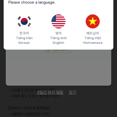
Please choose a language.
우대사항
• 인하우스 또는 에이전시에서의 마케팅 실무 경험
• 북미 시장과 문화에 대한 경험과 관심
• 뛰어난 커뮤니케이션 및 문제 해결 능력
한국어
영어
베트남어
• 다양한 문화와 배경을 존중하며 소통하는 열린 마음
Tiếng Hàn
Tiếng Anh
Tiếng Việt
• 직접 크리에이터로 활동하며 브랜드/캠페인 가이드라인에 맞춰
Korean
English
Vietnamese
콘텐츠를 제작해본 경험
근로조건
[효율적으로 몰입해요]
• 시차출퇴근 제도(7~10 출근/16~19 퇴근)
• 주 2회 재택근무 (화요일, 목요일)
• 자유롭고 편안한 복장으로 근무
3일간 보지 않음
닫기
• 나에게 맞는 오피스 공간에서 업무
[행복하고 건강하게 함께해요]
• 겨울방학 진행(12/25~1/1)