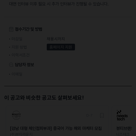
대면 인터뷰 이후 필요 시 추가 인터뷰가 진행될 수 있습니다.
접수기간 및 방법
마감일
채용시까지
지원 방법
홈페이지 지원
이력서조건
담당자 정보
이메일
이 공고와 비슷한 공고도 살펴보세요!
D-7
[강남 대형 체인점피부과] 중국어 가능 해외 마케터 모집
뷰티브랜드 
(주)뷰티라운지
니즈테크