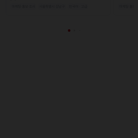
마케팅·홍보·조사
서울특별시 강남구
한국어 · 고급
마케팅·홍보·