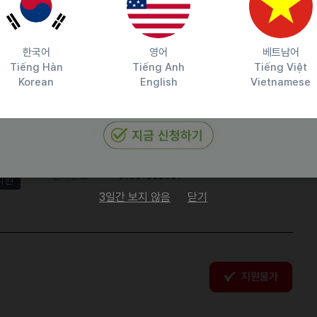
한국어
영어
베트남어
Tiếng Hàn
Tiếng Anh
Tiếng Việt
Korean
English
Vietnamese
담당자 정보
이메일
juan@pji.co.kr
전화번호
01091862001
지원
3일간 보지 않음
닫기
지원불가