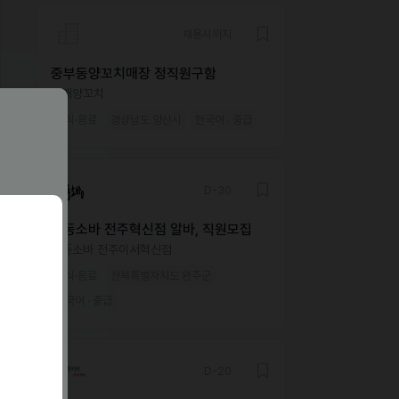
채용시까지
중부동양꼬치매장 정직원구함
자매양꼬치
외식·음료
경상남도 양산시
한국어 · 중급
D-30
삼동소바 전주혁신점 알바, 직원모집
삼동소바 전주이서혁신점
외식·음료
전북특별자치도 완주군
한국어 · 중급
D-20