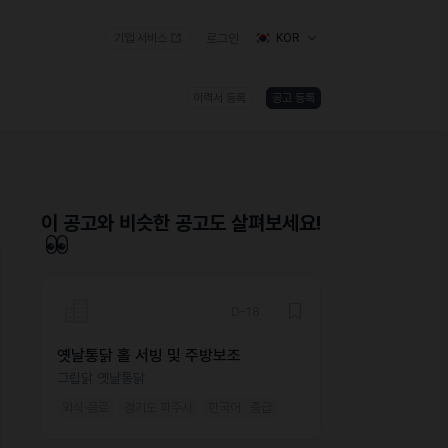
기업 서비스
로그인
KOR
이력서 등록
공고 등록
)
이 공고와 비슷한 공고도 살펴보세요!
D-18
옛날통닭 홀 서빙 및 주방보조
그립닭 옛날통닭
외식·음료
경기도 파주시
한국어 · 중급