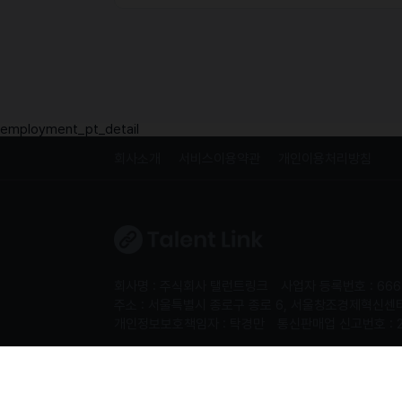
employment_pt_detail
회사소개
서비스이용약관
개인이용처리방침
회사명 : 주식회사 탤런트링크
사업자 등록번호 : 666
주소 : 서울특별시 종로구 종로 6, 서울창조경제혁신센터 S
개인정보보호책임자 : 탁경만
통신판매업 신고번호 : 
Copyright 2024. 주식회사 탤런트링크. All rights re