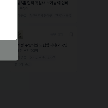
주방&홀 멀티 직원/초보가능/취업비자
필수
송림복장어
외식·음료
부산광역시 동래구
한국어 · 중급
채용시까지
동래정 주방직원 모집합니다(외국인 가
능)
동래정 부천옥길점
외식·음료
경기도 부천시 소사구
한국어 · 중급