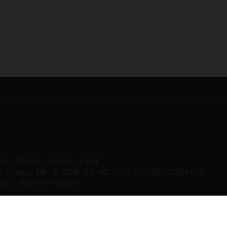
-87-03360
대표이사 : 탁경만
.village 5층
직업정보 제공 사업 신고 번호 : J1500020240012
2024-인천연수구-4248호
served.