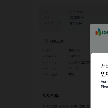
직무
외식·음료
시급
10,320 원
선호 국적
제한없음
지원조건
경력
경력무관
최종학력
제한없음
근무시간
10:00 ~ 22:00
서
근무기간
1년 이상
언
근무요일
평일
Vui 
Plea
담당업무
피자 제조 및 매장 운영 (2명 모집)