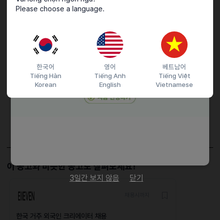
평일 2일 ~ 3일 근무 (근무 시간 협의)
Please choose a language.
접수기간 및 방법
마감일
채용시까지
한국어
영어
베트남어
지원 방법
문자지원
Tiếng Hàn
Tiếng Anh
Tiếng Việt
Korean
English
Vietnamese
이력서조건
담당자 정보
이메일
전화번호
01048308697
이 공고와 비슷한 공고도 살펴보세요!
3일간 보지 않음
닫기
채용시까지
한국 거주 외국인 크리에이터 채용