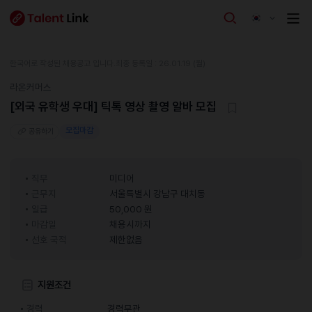
한국어로 작성된 채용공고 입니다.
최종 등록일 : 26.01.19 (월)
라온커머스
[외국 유학생 우대] 틱톡 영상 촬영 알바 모집
모집마감
공유하기
직무
미디어
근무지
서울특별시 강남구 대치동
일급
50,000 원
마감일
채용시까지
선호 국적
제한없음
지원조건
경력
경력무관