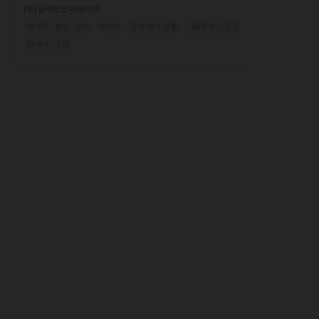
(주)일레븐코퍼레이션
마케팅 · 홍보 · 조사
미디어
문화·여가·생활
서울특별시 중구
한국어 · 초급