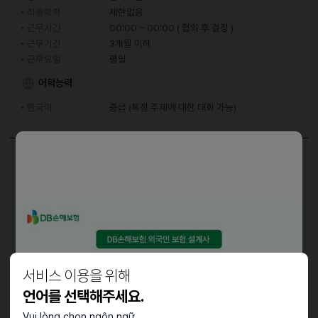
최종학력
제한없음
근무시간
00:00 ~ 00:00 ( 협의 후 결정 )
근무기간
3개월 이하
근무요일
평일
어학능력
한국어
중급 (특정 주제에 대한 대화 가능)
담당업무
틱톡 영상 촬영 및 편집
우대사항
영어, 일본어, 중국어 가능자 우대
서비스 이용을 위해
언어를 선택해주세요.
근로조건
Vui lòng chọn ngôn ngữ.