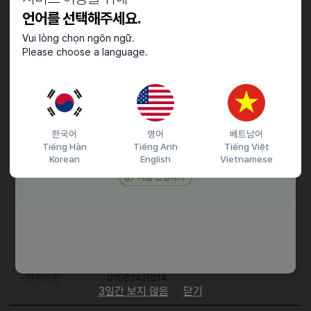
근무요일 협의 가능
언어를 선택해주세요.
주 2일~4일 근무 가능
가능한 요일 및 시간 유동적 근무도 가능합니다!
Vui lòng chọn ngôn ngữ.
Please choose a language.
채용절차
전화 하지 마시고 문자주세요!
한국어
영어
베트남어
Tiếng Hàn
Tiếng Anh
Tiếng Việt
접수기간 및 방법
Korean
English
Vietnamese
마감일
26.02.15 (일)
지원 방법
문자지원
이력서조건
담당자 정보
이메일
전화번호
01067421014
3일간 보지 않음
닫기