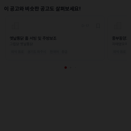
이 공고와 비슷한 공고도 살펴보세요!
D-17
옛날통닭 홀 서빙 및 주방보조
중부동양꼬
그립닭 옛날통닭
자매양꼬치
외식·음료
경기도 파주시
한국어 · 중급
외식·음료