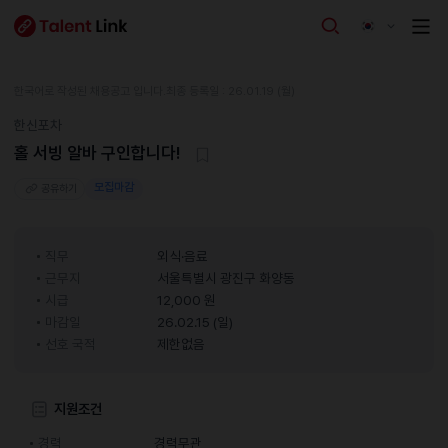
한국어로 작성된 채용공고 입니다.
최종 등록일 : 26.01.19 (월)
한신포차
홀 서빙 알바 구인합니다!
모집마감
공유하기
직무
외식·음료
근무지
서울특별시 광진구 화양동
시급
12,000 원
마감일
26.02.15 (일)
선호 국적
제한없음
지원조건
경력
경력무관