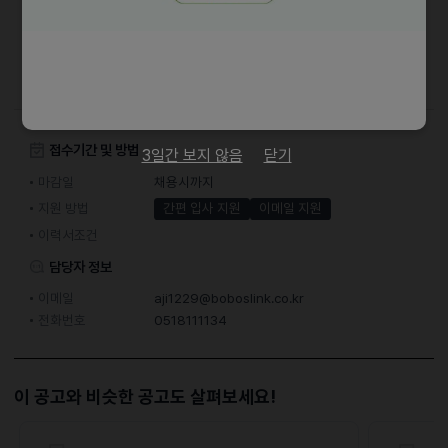
복리후생: 국민연금, 고용보험, 산재보험, 건강보험, 근무복 지급, 연차,
퇴직금
3개월이상 근속자에 한 해 : 러쉬제품할인
접수기간 및 방법
3일간 보지 않음
닫기
마감일
채용시까지
지원 방법
간편 입사 지원
이메일 지원
이력서조건
담당자 정보
이메일
aji1229@boboslink.co.kr
전화번호
0518111134
이 공고와 비슷한 공고도 살펴보세요!