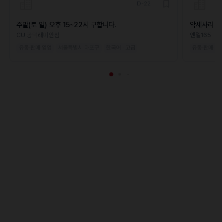
D-22
주말(토 일) 오후 15~22시 구합니다.
악세사리 매
CU 공덕래미안점
엔젤165
유통·판매·영업
서울특별시 마포구
한국어 · 고급
유통·판매·영