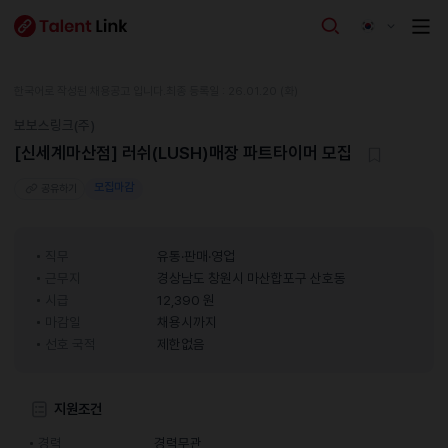
한국어로 작성된 채용공고 입니다.
최종 등록일 : 26.01.20 (화)
보보스링크(주)
[신세계마산점] 러쉬(LUSH)매장 파트타이머 모집
모집마감
공유하기
직무
유통·판매·영업
근무지
경상남도 창원시 마산합포구 산호동
시급
12,390 원
마감일
채용시까지
선호 국적
제한없음
지원조건
경력
경력무관