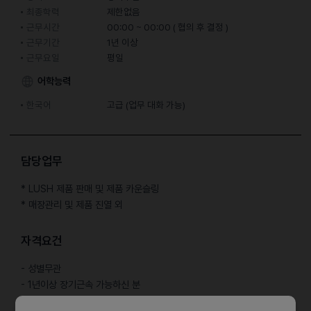
최종학력
제한없음
근무시간
00:00 ~ 00:00 ( 협의 후 결정 )
근무기간
1년 이상
근무요일
평일
어학능력
한국어
고급 (업무 대화 가능)
담당업무
* LUSH 제품 판매 및 제품 카운슬링
* 매장관리 및 제품 진열 외
자격요건
- 성별무관
- 1년이상 장기근속 가능하신 분
- 고객대상 제품시연에 거부감이 없으신 분