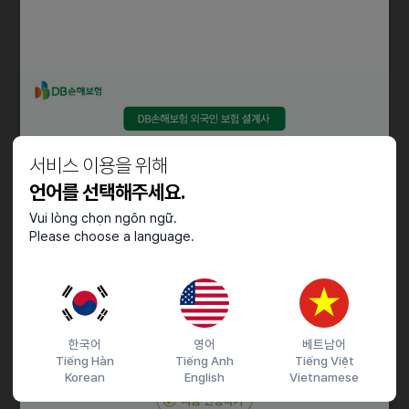
- 트레이닝 커리큘럼을 적극적으로 배울 준비가 되신 분
- 함께 근무하는 팀원들과 건강한 피드백 문화를 나눌 수 있는 분
- 동/식물들에 큰 알러지가 없는 분
- 외향적이진 않아도 갑작스러운 문제에 대처 가능한 분
- 밝고 긍정적인 에너지를 가지고 있으신 분
- 무엇보다 LUSH 에 관심이 있고 좋아하시는 분
- 적극적이고 긍정적으로 타인과의 소통을 이끌어나갈 수 있는 분
- 스스로 성실하게 근태 관리를 하실 수 있는 분
서비스 이용을 위해
언어를 선택해주세요.
근로조건
Vui lòng chọn ngôn ngữ.
Please choose a language.
근무형태
- 보보스링크(주)소속 파견직 (최대 2년 근무가능)
- 3개월,3개월,6개월,12개월 계약 (재계약 여부는 업무평가에 따름)
근무요일
- 주4일 (주말포함) 일 5시간
한국어
영어
베트남어
Tiếng Hàn
Tiếng Anh
Tiếng Việt
※스케줄 제약 없으신 분 환영
Korean
English
Vietnamese
※기본 컴퓨터 프로그램 활용 가능자
근무시간: 매장 스케쥴 근무에 따름