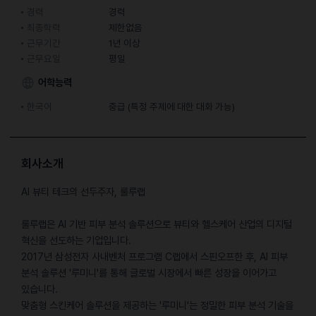
경력
경력
최종학력
제한없음
근무기간
1년 이상
근무요일
평일
어학능력
한국어
중급 (특정 주제에 대한 대화 가능)
회사소개
AI 뷰티 ​테크의 ​선두주자, ​룰루랩
룰루랩은 AI ​기반 피부 분석 솔루션으로 ​뷰티와 ​헬스케어 산업의 ​디지털
혁신을 선도하는 ​기업입니다.
2017년 ​삼성전자 ​사내벤처 프로그램 ​C랩에서 ​스핀오프한 ​후, AI 피부 ​
분석 ​솔루션 '루미니'를 통해 ​글로벌 ​시장에서 ​빠른 성장을 이어가고 ​
있습니다.
맞춤형 스킨케어 ​솔루션을 ​제공하는 '루미니'는 ​정밀한 피부 ​분석 ​기술을