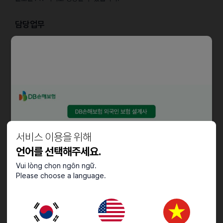
담당업무
중국 SNS 채널 전반적으로 인플루언서 섭외 및 커뮤니케이션
체험형 / 시딩형 콘텐츠 기획 및 실행 관리
PR 프로젝트 단위 운영 및 데이터 정리/리포팅
인플루언서 협업 커뮤니케이션
샤오홍슈/도우인/인스타그램 등 중국 SNS 협업 컨텐츠 기획 및 실행
인플루언서, 체험단 섭외 및 관리
자격요건
서비스 이용을 위해
중화권 인플루언서 협업 / 의료미용 관련 경험자 우대
언어를 선택해주세요.
중국 SNS(샤오홍슈, 도우인, 인스타그램) 채널 트렌드 분석 및 파악
Vui lòng chọn ngôn ngữ.
커뮤니케이션 능력 우수, 책임감 있는 분
Please choose a language.
엑셀 / 구글 시트 등 기본 문서 작업 가능자
D10, E7, F2 소지자 가능
우대사항