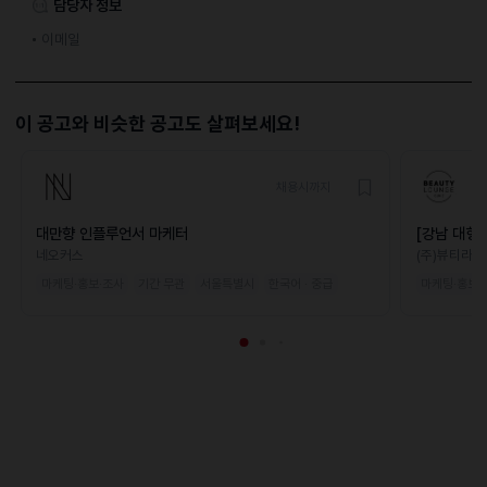
담당자 정보
이메일
이 공고와 비슷한 공고도 살펴보세요!
채용시까지
대만향 인플루언서 마케터
[강남 대형
네오커스
(주)뷰티라운
마케팅·홍보·조사
기간 무관
서울특별시
한국어 · 중급
마케팅·홍보·