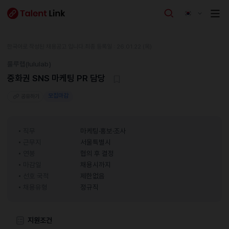
한국어로 작성된 채용공고 입니다.
최종 등록일 : 26.01.22 (목)
룰루랩(lululab)
중화권 SNS 마케팅 PR 담당
모집마감
공유하기
직무
마케팅·홍보·조사
근무지
서울특별시
연봉
협의 후 결정
마감일
채용시까지
선호 국적
제한없음
채용유형
정규직
지원조건