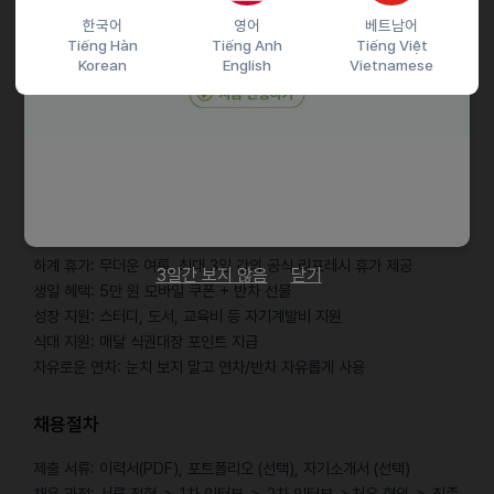
한국어
영어
베트남어
브랜드사 / 병원 / 에이전시 근무 경험
Tiếng Hàn
Tiếng Anh
Tiếng Việt
중화권 인플루언서 협업 경험
Korean
English
Vietnamese
업무 수행 시, 명확한 커뮤니케이션을 잘 하시는 분
꼼꼼하게 정리를 잘 하시는 분
근로조건
룰루 패밀리데이: 매월 마지막 주 금요일, 2시간 일찍 퇴근
사내 추천제도: 추천만 해도 최대 300만 원 지원
하계 휴가: 무더운 여름, 최대 3일 간의 공식 리프레시 휴가 제공
3일간 보지 않음
닫기
생일 혜택: 5만 원 모바일 쿠폰 + 반차 선물
성장 지원: 스터디, 도서, 교육비 등 자기계발비 지원
식대 지원: 매달 식권대장 포인트 지급
자유로운 연차: 눈치 보지 말고 연차/반차 자유롭게 사용
채용절차
제출 서류: 이력서(PDF), 포트폴리오 (선택), 자기소개서 (선택)
채용 과정: 서류 전형 ＞ 1차 인터뷰 ＞ 2차 인터뷰 ＞처우 협의 ＞ 최종