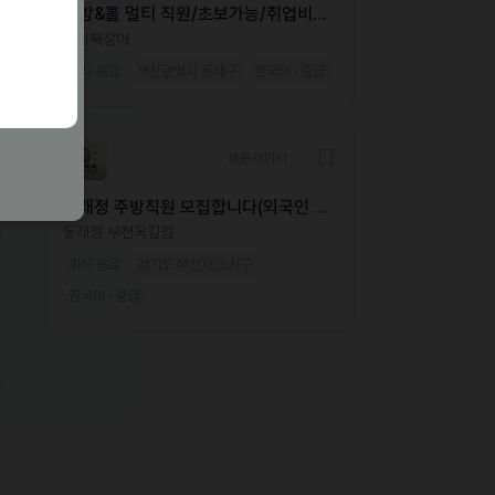
주방&홀 멀티 직원/초보가능/취업비자
필수
송림복장어
외식·음료
부산광역시 동래구
한국어 · 중급
채용시까지
동래정 주방직원 모집합니다(외국인 가
능)
동래정 부천옥길점
외식·음료
경기도 부천시 소사구
한국어 · 중급