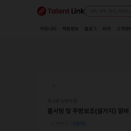
커뮤니티
채용정보
블로그
비자
고객센
목구멍 남양주점
홀서빙 및 주방보조(설거지) 알바
공유하기
모집마감