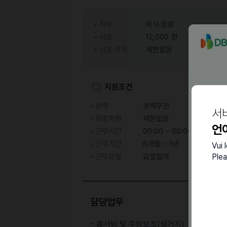
직무
외식·음료
시급
12,000 원
선호 국적
제한없음
지원조건
경력
경력무관
서
최종학력
제한없음
언
근무시간
00:00 ~ 00:00 ( 협의 후 
근무기간
6개월 ~ 1년
Vui 
Plea
근무요일
요일협의
담당업무
- 홀서빙 및 주방보조(설거지)