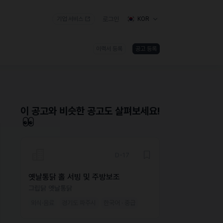
기업 서비스
로그인
KOR
이력서 등록
공고 등록
)
이 공고와 비슷한 공고도 살펴보세요!
D-17
옛날통닭 홀 서빙 및 주방보조
그립닭 옛날통닭
외식·음료
경기도 파주시
한국어 · 중급