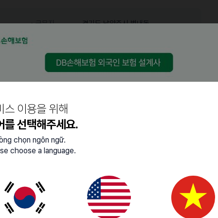
근무지
경기도 남양주시 별내동
마감일
25.03.07 (금)
어학능력
중급 (특정 주제에 대한 대화
한국어
비스 이용을 위해
가능)
어를 선택해주세요.
결정 )
lòng chọn ngôn ngữ.
se choose a language.