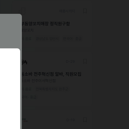
채용시까지
중부동양꼬치매장 정직원구함
자매양꼬치
외식·음료
경상남도 양산시
한국어 · 중급
D-29
삼동소바 전주혁신점 알바, 직원모집
삼동소바 전주이서혁신점
외식·음료
전북특별자치도 완주군
한국어 · 중급
D-19