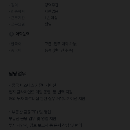
경력
경력무관
최종학력
제한없음
근무기간
1년 이상
근무요일
평일
어학능력
한국어
고급 (업무 대화 가능)
중국어
능숙 (원어민 수준)
담당업무
• 중국 비즈니스 커뮤니케이션
현지 클라이언트 미팅 동행, 통·번역 지원
해외 투자 파트너십 관련 실무 커뮤니케이션 지원
• 부동산 금융(PF) 및 영업
부동산 금융 업무 및 영업 지원
투자 제안서, 검토 보고서 등 문서 작성 및 번역