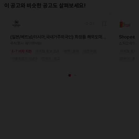
이 공고와 비슷한 공고도 살펴보세요!
D-23
(일본/베트남/러시아,국내거주외국인) 화장품 해외도매/
Shopee Ja
유통
주식회사 제이하이브
쇼피코리아
E-7 비자 지원
마케팅·홍보·조사
번역 · 통역
기간 무관
마케팅·홍보·
서울특별시 강남구
한국어 · 중급
한국어 · 중급