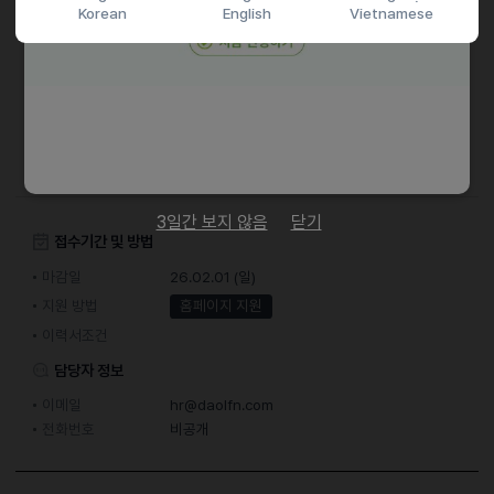
Korean
English
Vietnamese
계약직 (~9/30), 이후 평가에 따라 연단위 계약 연장 가능
채용절차
서류전형 > 면접 전형(1차) > 면접 전형(2차) > 합격발표
자사 홈페이지 온라인 접수
3일간 보지 않음
닫기
접수기간 및 방법
마감일
26.02.01 (일)
지원 방법
홈페이지 지원
이력서조건
담당자 정보
이메일
hr@daolfn.com
전화번호
비공개