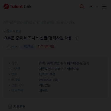
한국어로 작성된 채용공고 입니다.
최종 등록일 : 26.01.24 (토)
다올투자증권
IB부문 중국 비즈니스 신입/경력사원 채용
모집마감
E-7 비자 지원
공유하기
직무
번역 · 통역,영업·판매,마케팅·홍보·조사
근무지
서울특별시 영등포구 여의도동
연봉
협의 후 결정
마감일
26.02.01 (일)
선호 국적
제한없음
채용유형
계약직
지원조건