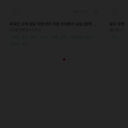
채용시까지
외국인 고객 상담 지원·언어 지원 프리랜서 모집 (원격 가
광고 우편함
능)
공감탐정행정사사무소
율도광고기
마케팅 · 홍보 · 조사
서비스
번역 · 통역
서울특별시 종로구
서비스
경
한국어 · 초급