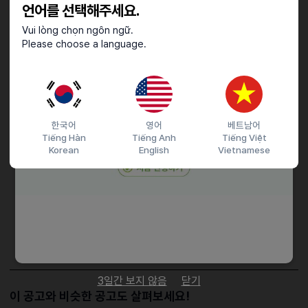
근무기간 : 1년이상 (협의가능)
언어를 선택해주세요.
근무요일 : 요일협의
Vui lòng chọn ngôn ngữ.
근무시간 : 시간협의(오전타임)
Please choose a language.
호텔장 1칸당 1,000원 / 하루 보통 2~3시간 3~4만원 성과 / 월급여
날짜에 지급
한국어
영어
베트남어
접수기간 및 방법
Tiếng Hàn
Tiếng Anh
Tiếng Việt
마감일
25.02.28 (금)
Korean
English
Vietnamese
지원 방법
간편 입사 지원
이력서조건
담당자 정보
이메일
전화번호
비공개
3일간 보지 않음
닫기
이 공고와 비슷한 공고도 살펴보세요!