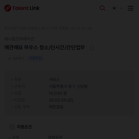
한국어로 작성된 채용공고 입니다.
최종 등록일 : 25.01.20 (월)
애니멀코퍼레이션
애견애묘 하우스 청소/단시간/간단업무
모집마감
공유하기
직무
서비스
근무지
서울특별시 중구 신당동
시급
10,030 원
마감일
25.02.28 (금)
선호 국적
제한없음
지원조건
경력
경력무관