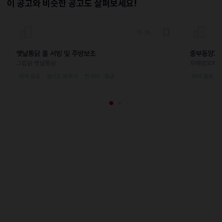
이 공고와 비슷한 공고도 살펴보세요!
D-16
옛날통닭 홀 서빙 및 주방보조
중부동양꼬
그립닭 옛날통닭
자매양꼬치
외식·음료
경기도 파주시
한국어 · 중급
외식·음료