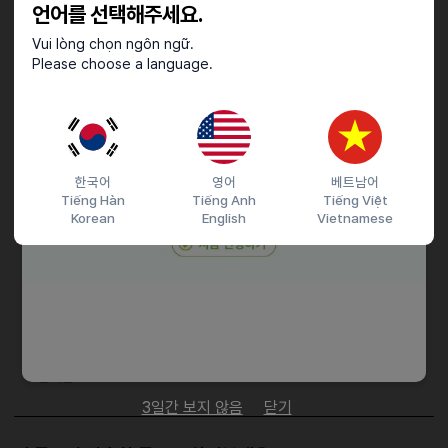
- 장기 근무자 우대
언어를 선택해주세요.
Vui lòng chọn ngôn ngữ.
근로조건
Please choose a language.
근무요일 - 주 5일 또는 주 6일 협의
근무시간 - 저녁 6시 ~ 마감시간 협의
한국어
영어
베트남어
Tiếng Hàn
Tiếng Anh
Tiếng Việt
접수기간 및 방법
Korean
English
Vietnamese
마감일
25.04.30 (수)
지원 방법
문자지원
이력서조건
담당자 정보
이메일
jj2820@hanmail.net
전화번호
01028203008
3일간 보지 않음
닫기