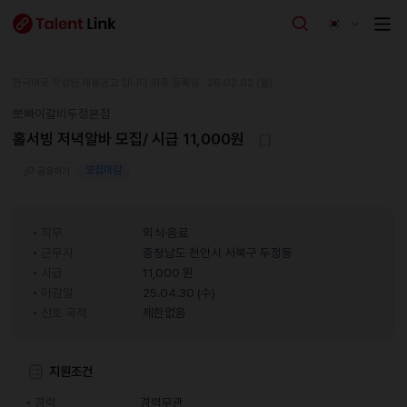
한국어로 작성된 채용공고 입니다.
최종 등록일 : 26.02.02 (월)
뽀빠이갈비두정본점
홀서빙 저녁알바 모집/ 시급 11,000원
모집마감
공유하기
직무
외식·음료
근무지
충청남도 천안시 서북구 두정동
시급
11,000 원
마감일
25.04.30 (수)
선호 국적
제한없음
지원조건
경력
경력무관