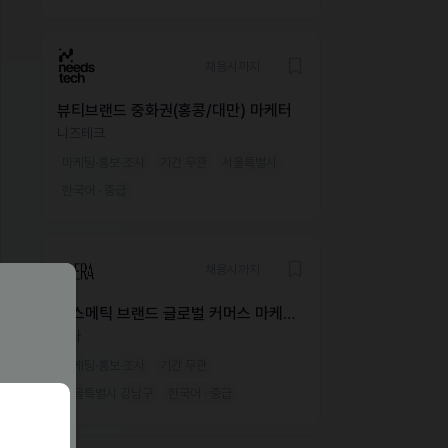
채용시까지
뷰티브랜드 중화권(홍콩/대만) 마케터
니즈테크
마케팅·홍보·조사
기간 무관
서울특별시
한국어 · 중급
채용시까지
코스메틱 브랜드 글로벌 커머스 마케팅
매니저
대라
마케팅·홍보·조사
기간 무관
서울특별시 강남구
한국어 · 중급