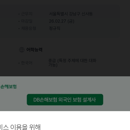
근무지
서울특별시 강남구 신사동
마감일
26.02.27 (금)
채용유형
정규직
어학능력
중급 (특정 주제에 대한 대화
한국어
가능)
비스 이용을 위해
요.