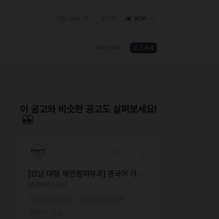
기업 서비스
로그인
KOR
이력서 등록
공고 등록
)
이 공고와 비슷한 공고도 살펴보세요!
D-7
[강남 대형 체인점피부과] 중국어 가능
해외 마케터 모집
(주)뷰티라운지
마케팅·홍보·조사
서울특별시 강남구
한국어 · 고급