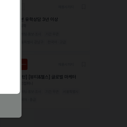
채용시까지
일본 유학상담 3년 이상
더유학
마케팅·홍보·조사
기간 무관
서울특별시 강남구
한국어 · 고급
채용시까지
[인턴] [뷰티&헬스] 글로벌 마케터
미오컴퍼니
마케팅·홍보·조사
기간 무관
서울특별시
한국어 · 중급