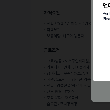
언
자격요건
Vui 
Plea
• 신입 / 경력 1년 이상 ~ 2년 이하
• 학력무관
• 보유역량: 태국어 능통자
근로조건
• 교육/생활 : 도서구입비지원, 구내식당(사
• 리프레시 : 연차, 경조휴가제, 반차
• 급여제도 : 우수사원포상, 퇴직금, 4대 보
• 지원금/보험 : 건강검진, 각종 경조사 지원
• 선물 : 명절선물/귀향비, 생일선물/파티
• 근무 환경 : 휴게실
• 조직 문화 : 자유복장
• 출퇴근 : 주차장제공