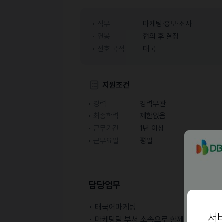
직무
마케팅·홍보·조사
연봉
협의 후 결정
선호 국적
태국
지원조건
경력
경력무관
최종학력
제한없음
근무기간
1년 이상
근무요일
평일
담당업무
• 태국어마케팅
서
• 마케팅팀 부서 소속으로 함께할 예정이에