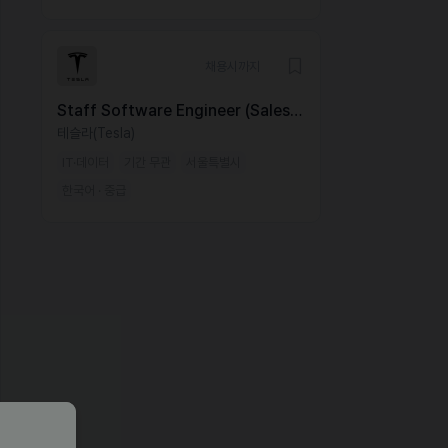
채용시까지
Staff Software Engineer (Sales &
Delivery Application), Seoul,
테슬라(Tesla)
Korea
IT·데이터
기간 무관
서울특별시
한국어 · 중급