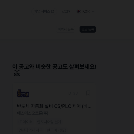
기업 서비스
로그인
KOR
이력서 등록
공고 등록
)
이 공고와 비슷한 공고도 살펴보세요!
D-33
반도체 자동화 설비 CS/PLC 제어 (베
트남 근무 / 베트남인 가능)
에스에스오트론(주)
IT·데이터
엔지니어링·설계
인천광역시 서구
한국어 · 중급