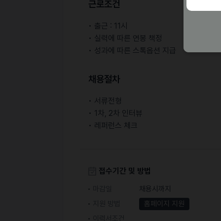
근로조건
• 출근 : 11시
• 실력에 따른 연봉 책정
• 성과에 따른 스톡옵션 지급
채용절차
• 서류전형
• 1차, 2차 인터뷰
• 레퍼런스 체크
접수기간 및 방법
마감일
채용시까지
지원 방법
홈페이지 지원
이력서조건