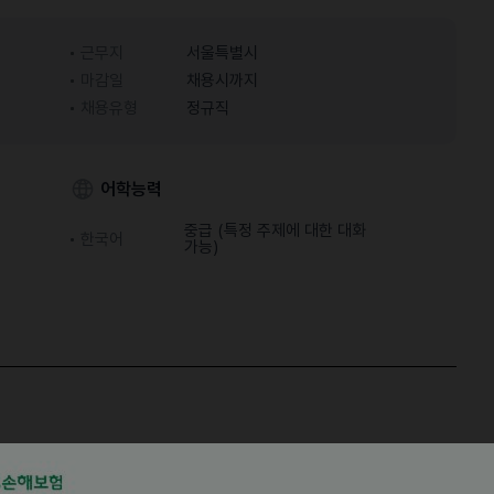
근무지
서울특별시
마감일
채용시까지
채용유형
정규직
어학능력
중급 (특정 주제에 대한 대화
한국어
가능)
마일 자동화에 집중하는 딥테크 스타트업입니다.
 운영하면서 매일 고객의 화물을 운송하고 있습니다.