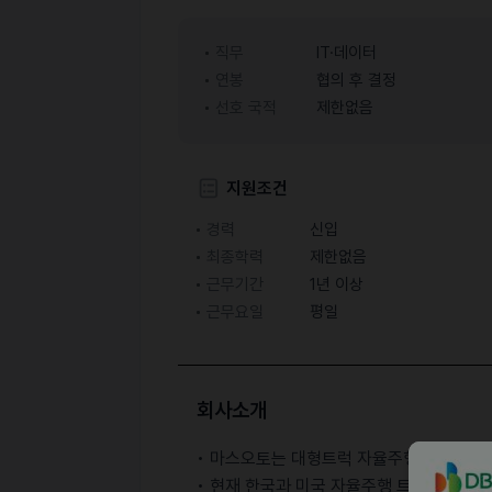
직무
IT·데이터
연봉
협의 후 결정
선호 국적
제한없음
지원조건
경력
신입
최종학력
제한없음
근무기간
1년 이상
근무요일
평일
회사소개
• 마스오토는 대형트럭 자율주행으로 미들
• 현재 한국과 미국 자율주행 트럭 12대를