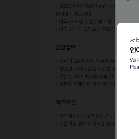
• 2023년부터 150만km의 국내 1위 누
늘어나고 있습니다.
• 미국 내 모든 자율주행 트럭 스타트업(
• 미국 최대의 스타트업 액셀러레이터인 Y C
서
담당업무
언
Vui 
• 수작업 QA를 통해 오류를 체크하고 이상
Plea
• 발견된 데이터 품질 이슈를 정리하여 요약
• 간단한 SQL 쿼리를 학습 및 실행해 데이
• 자동화 라벨링된 학습 데이터를 검수, 검
자격요건
• 반복적이지만 정확성이 요구되는 업무를 
• 기본적인 영어 의사소통 능력을 보유한 