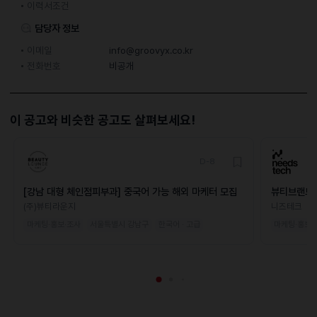
이력서조건
담당자 정보
이메일
info@groovyx.co.kr
전화번호
비공개
이 공고와 비슷한 공고도 살펴보세요!
D-8
[강남 대형 체인점피부과] 중국어 가능 해외 마케터 모집
뷰티브랜드 
(주)뷰티라운지
니즈테크
마케팅·홍보·조사
서울특별시 강남구
한국어 · 고급
마케팅·홍보·