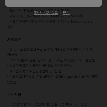
② Manager (팀원급 / 신입 ~ 경력 3년 미만)
• 트렌디한 감각으로 'Impact 소재' 기획 및 제작
3일간 보지 않음
닫기
• 담당 매체/인플루언서의 성과 모니터링 및 운영 이슈 대응
• 빠르고 꼼꼼한 실행을 통해 실질적인 성과(Traffic/Conversion)
창출
자격요건
- 중국/대만/홍콩 출신 혹은 유학 및 거주경험 보유 (비즈니스 회화
가능하신 분)
- SNS 채널(샤오홍슈, 인스타그램, 도우인, 위챗 등) 이해도 높은 분
- 광고 집행 혹은 인플루언서와 협업 경험이 있으신 분
- 에이전시 및 외주 운영 경험이 있으신 분
- 기획에 그치지 않고, 직접 실행하여 결과(Output)를 만들어낸 경험이
있는 분
우대사항
- 미용의료, 헬스케어 산업에 대한 관심 또는 이해가 있으신 분