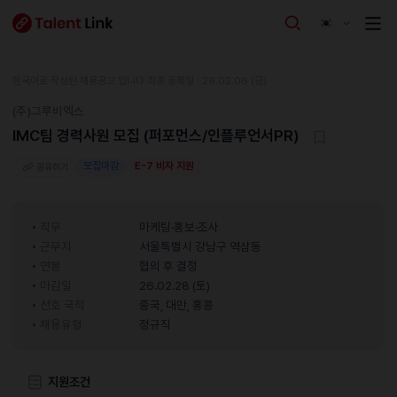
한국어로 작성된 채용공고 입니다.
최종 등록일 : 26.02.06 (금)
(주)그루비엑스
IMC팀 경력사원 모집 (퍼포먼스/인플루언서PR)
모집마감
E-7 비자 지원
공유하기
직무
마케팅·홍보·조사
근무지
서울특별시 강남구 역삼동
연봉
협의 후 결정
마감일
26.02.28 (토)
선호 국적
중국, 대만, 홍콩
채용유형
정규직
지원조건