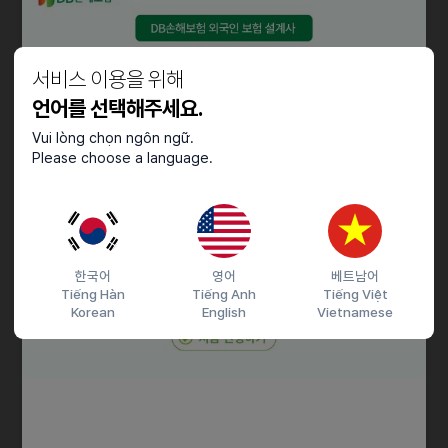
[Track B] 인플루언서 & 바이럴 (Viral/PR)
• Mission: 타겟고객의 구매여정(Funnel)을 장악하는 시딩
서비스 이용을 위해
(Seeding)과 콘텐츠를 기획합니다.
• Key Tasks:
언어를 선택해주세요.
- 중국, 대만, 홍콩 타겟으로 인플루언서/체험단 발굴, 섭외 및 협업
Vui lòng chọn ngôn ngữ.
- 국가별 고객 인사이트를 반영한 콘티(스토리보드) 기획 및 시딩
Please choose a language.
시나리오 설계
- 인플루언서/체험단의 리뷰를 수집하여 2차 마케팅 자산(광고 소재)
으로 활용
[직급 및 역할]
한국어
영어
베트남어
*지원자의 경력과 역량에 따라 ‘Lead(부팀장)’ 또는
Tiếng Hàn
Tiếng Anh
Tiếng Việt
‘Manager(팀원)’로 직책이 부여됩니다.
Korean
English
Vietnamese
① Lead (부팀장급 / 경력 3년 이상 권장)
• IMC팀을 함께 리드하고, 성장에 기여
• 매체별 미디어믹스(Media Mix) 전략수립 및 예산 포트폴리오 최적화
• IMC팀 프로젝트 스케줄 관리 및 성과 매니징
• 클라이언트 및 유관부서 커뮤니케이션 주도