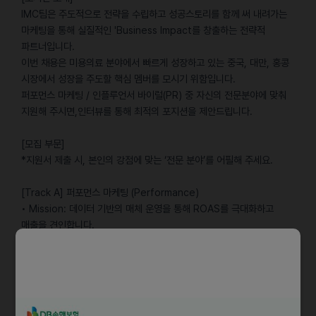
IMC팀은 주도적으로 전략을 수립하고 성공스토리를 함께 써 내려가는
마케팅을 통해 실질적인 'Business Impact를 창출하는 전략적
파트너입니다.
이번 채용은 미용의료 분야에서 빠르게 성장하고 있는 중국, 대만, 홍콩
시장에서 성장을 주도할 핵심 멤버를 모시기 위함입니다.
퍼포먼스 마케팅 / 인플루언서 바이럴(PR) 중 자신의 전문분야에 맞춰
지원해 주시면,인터뷰를 통해 최적의 포지션을 제안드립니다.
[모집 부문]
*지원서 제출 시, 본인의 강점에 맞는 ‘전문 분야’를 어필해 주세요.
[Track A] 퍼포먼스 마케팅 (Performance)
• Mission: 데이터 기반의 매체 운영을 통해 ROAS를 극대화하고
매출을 견인합니다.
• Key Tasks:
- Meta(인스타/페북), 샤오홍슈, 도우인 등 주요 매체광고(Paid
Media) 세팅 및 운영
- 소재별, 타겟별 성과 지표(CPA, ROAS, CTR) 트래킹
- 매체별 최신 알고리즘 분석 및 오가닉 도달 최적화 전략 실행