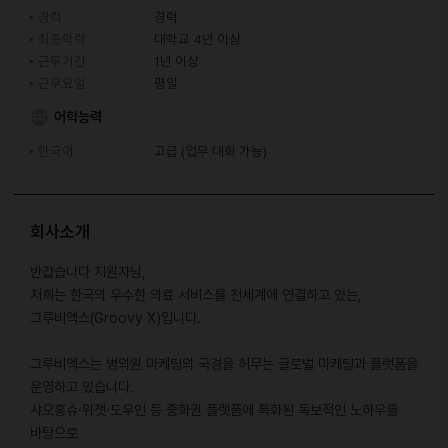
경력
경력
최종학력
대학교 4년 이상
근무기간
1년 이상
근무요일
평일
어학능력
한국어
고급 (업무 대화 가능)
회사소개
반갑습니다 지원자님,
저희는 한국의 우수한 의료 서비스를 전세계에 연결하고 있는,
그루비엑스(Groovy X)입니다.
그루비엑스는 병의원 마케팅의 국경을 허무는 글로벌 마케팅과 플랫폼을
운영하고 있습니다.
샤오홍슈·위챗·도우인 등 중화권 플랫폼에 특화된 독보적인 노하우를
바탕으로