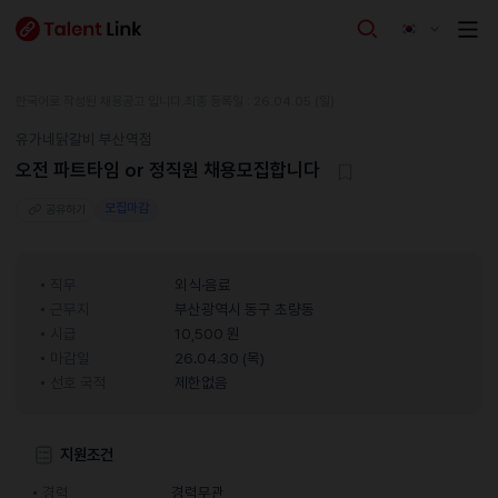
한국어로 작성된 채용공고 입니다.
최종 등록일 : 26.04.05 (일)
유가네닭갈비 부산역점
오전 파트타임 or 정직원 채용모집합니다
모집마감
공유하기
직무
외식·음료
근무지
부산광역시 동구 초량동
시급
10,500 원
마감일
26.04.30 (목)
선호 국적
제한없음
지원조건
경력
경력무관