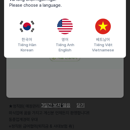
자격요건
Please choose a language.
학업 등, 다른 이유로 짧은 기간 근무하시거나, 금방 그만 두실 분들은
지원을 지양해주시면 감사드리겠습니다.
*전화후방문 또는 방문면접해주시면 됩니다!!
아르바이트 처음하시는분도 환영합니다^^
한국어
영어
베트남어
Tiếng Hàn
Tiếng Anh
Tiếng Việt
즐거운 가게 분위기속에서 밝고 성실한분 환영합니다^^
Korean
English
Vietnamese
근로조건
★파트타임★
파트타임은 탄력적(주 3일~ 주 6일)으로 근무편성이되어 휴일도
자유롭습니다^^
-오전: 10:00(11:00)부터 16:00(17시)까지 (시간협의가능)
3일간 보지 않음
닫기
★정직원( 매장관리 & 직원관리)★
외식업에 꿈을 가지고 계신분 언제든지 환영합니다!!
동종업계경력 우대
※정직원 급여협의(퇴직금 & 사대보험 有)