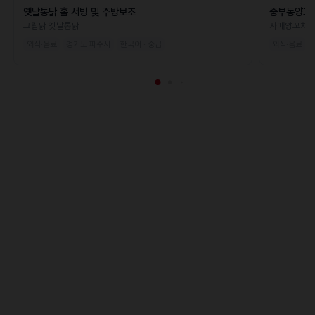
옛날통닭 홀 서빙 및 주방보조
중부동양꼬
그립닭 옛날통닭
자매양꼬치
외식·음료
경기도 파주시
한국어 · 중급
외식·음료