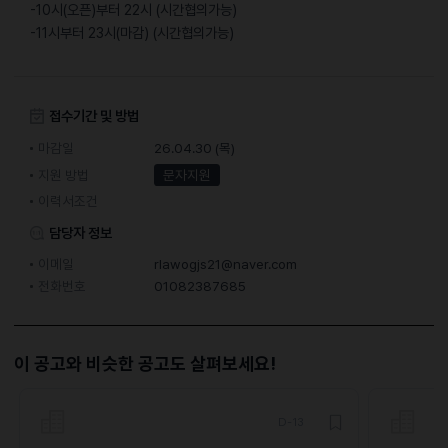
-10시(오픈)부터 22시 (시간협의가능)
-11시부터 23시(마감) (시간협의가능)
접수기간 및 방법
마감일
26.04.30 (목)
지원 방법
문자지원
이력서조건
담당자 정보
이메일
rlawogjs21@naver.com
전화번호
01082387685
이 공고와 비슷한 공고도 살펴보세요!
D-13