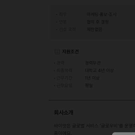
직무
마케팅·홍보·조사
연봉
협의 후 결정
선호 국적
제한없음
지원조건
경력
경력무관
최종학력
대학교 4년 이상
근무기간
1년 이상
근무요일
평일
회사소개
바이엇은 글로벌 서비스 ‘글로우비’를 운영하
중이에요.