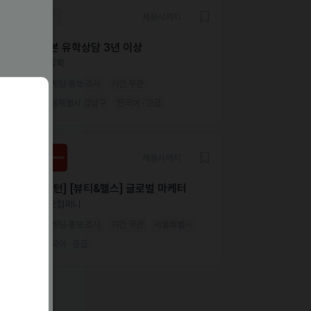
채용시까지
일본 유학상담 3년 이상
더유학
마케팅·홍보·조사
기간 무관
서울특별시 강남구
한국어 · 고급
채용시까지
[인턴] [뷰티&헬스] 글로벌 마케터
미오컴퍼니
마케팅·홍보·조사
기간 무관
서울특별시
한국어 · 중급