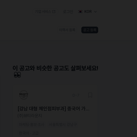
기업 서비스
로그인
KOR
이력서 등록
공고 등록
)
이 공고와 비슷한 공고도 살펴보세요!
D-7
[강남 대형 체인점피부과] 중국어 가능
해외 마케터 모집
(주)뷰티라운지
마케팅·홍보·조사
서울특별시 강남구
한국어 · 고급