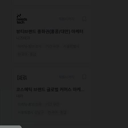
채용시까지
뷰티브랜드 중화권(홍콩/대만) 마케터
니즈테크
마케팅·홍보·조사
기간 무관
서울특별시
한국어 · 중급
채용시까지
코스메틱 브랜드 글로벌 커머스 마케팅
매니저
대라
마케팅·홍보·조사
기간 무관
서울특별시 강남구
한국어 · 중급