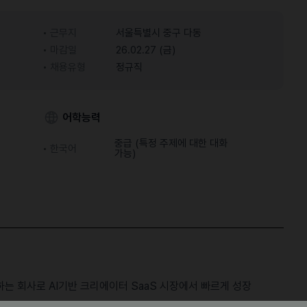
근무지
서울특별시 중구 다동
마감일
26.02.27 (금)
채용유형
정규직
어학능력
중급 (특정 주제에 대한 대화
한국어
가능)
는 회사로 AI기반 크리에이터 SaaS 시장에서 빠르게 성장