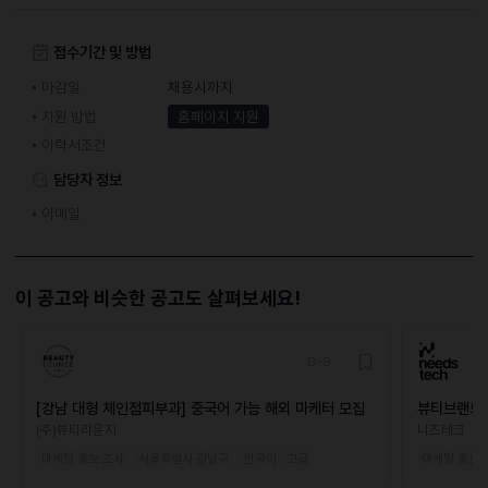
접수기간 및 방법
마감일
채용시까지
지원 방법
홈페이지 지원
이력서조건
담당자 정보
이메일
이 공고와 비슷한 공고도 살펴보세요!
D-9
[강남 대형 체인점피부과] 중국어 가능 해외 마케터 모집
뷰티브랜드 
(주)뷰티라운지
니즈테크
마케팅·홍보·조사
서울특별시 강남구
한국어 · 고급
마케팅·홍보·