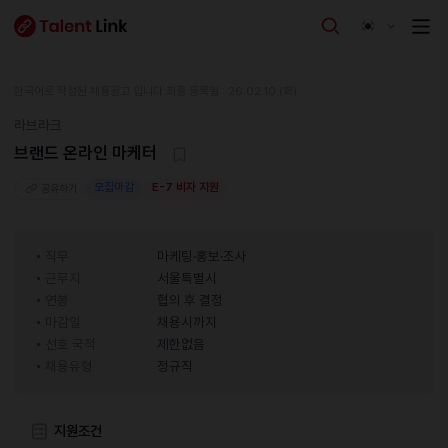
한국어로 작성된 채용공고 입니다.
최종 등록일 : 26.02.10 (화)
라브라크
브랜드 온라인 마케터
모집마감
E-7 비자 지원
공유하기
직무
마케팅·홍보·조사
근무지
서울특별시
연봉
협의 후 결정
마감일
채용시까지
선호 국적
제한없음
채용유형
정규직
지원조건