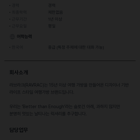
경력
경력
최종학력
제한없음
근무기간
1년 이상
근무요일
평일
어학능력
한국어
중급 (특정 주제에 대한 대화 가능)
회사소개
라브라크(RAVRAC)는 15년 이상 여행 가방을 만들어온 디자이너 기반
라이프 스타일 여행가방 브랜드입니다.
우리는 ‘Better than Enough’라는 슬로건 아래, 과하지 않지만
분명히 멋있는 날티나는 럭셔리를 추구합니다.
담당업무