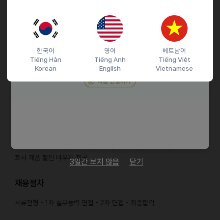
패션 브랜드 또는 플랫폼 마케팅 경력
인스타·유튜브 숏폼 콘텐츠 운영 경험
한국어
영어
베트남어
광고 성과 개선 경험자
Tiếng Hàn
Tiếng Anh
Tiếng Việt
Korean
English
Vietnamese
브랜드를 “광고”가 아닌 콘텐츠로 키우고 싶은 분
감각 + 실행력을 동시에 갖춘 분
근로조건
소규모 회사만의 자유로운 업무환경 (탄력적인 휴가사용등)
회사 제품 할인 바우처 제공
3일간 보지 않음
닫기
채용절차
서류전형 - 1차 실무능력 면접 - 2차 면접 - 최종합격