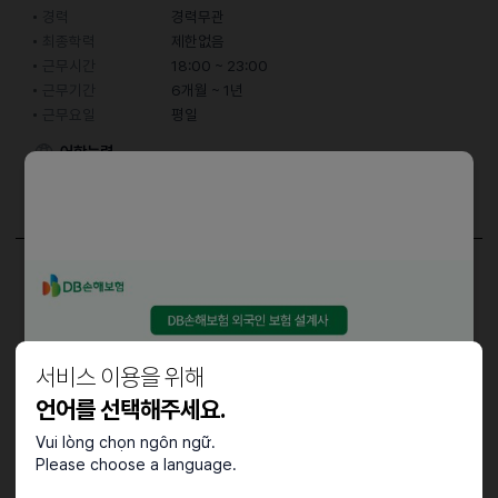
경력
경력무관
최종학력
제한없음
근무시간
18:00 ~ 23:00
근무기간
6개월 ~ 1년
근무요일
평일
어학능력
한국어
초급 (일상 대화 원활)
담당업무
홀서빙 / 주방 직원 및 아르바이트 모집
서비스 이용을 위해
근로조건
언어를 선택해주세요.
근무요일 협의 가능
Vui lòng chọn ngôn ngữ.
Please choose a language.