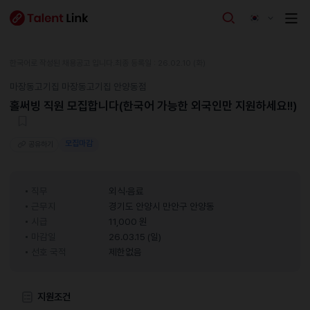
한국어로 작성된 채용공고 입니다.
최종 등록일 : 26.02.10 (화)
마장동고기집 마장동고기집 안양동점
홀써빙 직원 모집합니다(한국어 가능한 외국인만 지원하세요!!)
모집마감
공유하기
직무
외식·음료
근무지
경기도 안양시 만안구 안양동
시급
11,000 원
마감일
26.03.15 (일)
선호 국적
제한없음
지원조건