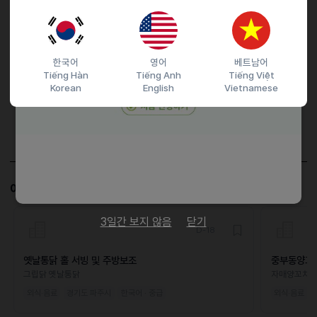
접수기간 및 방법
마감일
26.03.15 (일)
지원 방법
문자지원
한국어
영어
베트남어
이력서조건
Tiếng Hàn
Tiếng Anh
Tiếng Việt
Korean
English
Vietnamese
담당자 정보
이메일
전화번호
01074263383
이 공고와 비슷한 공고도 살펴보세요!
3일간 보지 않음
닫기
D-18
옛날통닭 홀 서빙 및 주방보조
중부동양꼬
그립닭 옛날통닭
자매양꼬치
외식·음료
경기도 파주시
한국어 · 중급
외식·음료