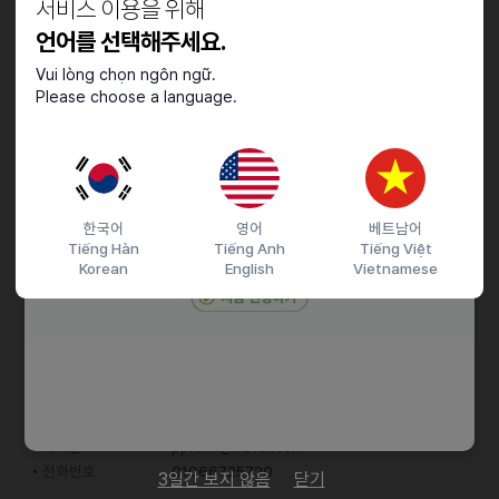
서비스 이용을 위해
근무시간
언어를 선택해주세요.
1.직원: 10:30 ~ 21:30 (브레이크타임 120분)
Vui lòng chọn ngôn ngữ.
2. 알바: 10:30~15:00 / 16:00~21:00 (선택가능)
Please choose a language.
기타
문자지원시 성함, 성별, 나이, 희망근무시간 기재해주세요
한국어
영어
베트남어
Tiếng Hàn
Tiếng Anh
Tiếng Việt
Korean
English
Vietnamese
접수기간 및 방법
마감일
26.03.14 (토)
지원 방법
문자지원
이력서조건
담당자 정보
이메일
pphhm@naver.com
전화번호
01066725720
3일간 보지 않음
닫기