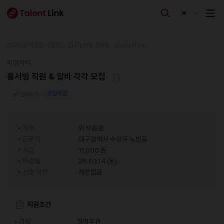
한국어로 작성된 채용공고 입니다.
최종 등록일 : 26.02.11 (수)
리안차이
홀서빙 직원 & 알바 각각 모집
모집마감
공유하기
직무
외식·음료
근무지
대구광역시 수성구 노변동
시급
11,000 원
마감일
26.03.14 (토)
선호 국적
제한없음
지원조건
경력
경력무관