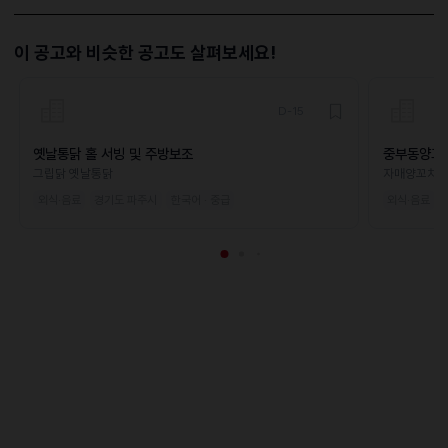
이 공고와 비슷한 공고도 살펴보세요!
D-15
옛날통닭 홀 서빙 및 주방보조
중부동양꼬
그립닭 옛날통닭
자매양꼬치
외식·음료
경기도 파주시
한국어 · 중급
외식·음료