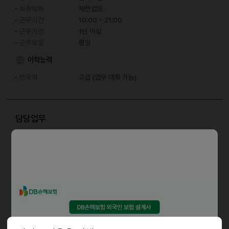
최종학력
제한없음
근무시간
10:00 ~ 21:00
근무기간
1년 이상
근무요일
평일
어학능력
한국어
고급 (업무 대화 가능)
담당업무
홀서빙 및 매장관리
자격요건
성별무관
외국인인 경우 한국어 소통 원활하신 분
근로조건