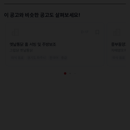
이 공고와 비슷한 공고도 살펴보세요!
D-17
옛날통닭 홀 서빙 및 주방보조
중부동양꼬
그립닭 옛날통닭
자매양꼬치
외식·음료
경기도 파주시
한국어 · 중급
외식·음료