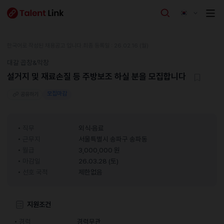
한국어로 작성된 채용공고 입니다.
최종 등록일 : 26.02.16 (월)
대갈 곱창&막창
설거지 및 재료손질 등 주방보조 하실 분을 모집합니다
모집마감
공유하기
직무
외식·음료
근무지
서울특별시 송파구 송파동
월급
3,000,000 원
마감일
26.03.28 (토)
선호 국적
제한없음
지원조건
경력
경력무관