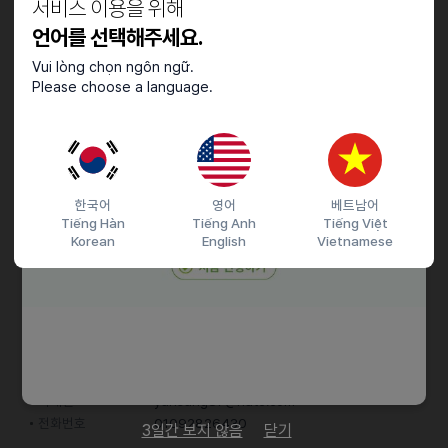
서비스 이용을 위해
월-목: 14:00~23:00
금요일: 14:00~23:30
언어를 선택해주세요.
토요일: 13:00~23:30
Vui lòng chọn ngôn ngữ.
Please choose a language.
기타
국민연금,고용보험,산재보험,건강보험,정기휴가,퇴직금,장기근속자
포상,중식제공,명절 귀향비 지급,각종 경조금,주차가능,근무복 지급
한국어
영어
베트남어
Tiếng Hàn
Tiếng Anh
Tiếng Việt
Korean
English
Vietnamese
접수기간 및 방법
마감일
26.03.28 (토)
지원 방법
문자지원
이력서조건
담당자 정보
이메일
yunsung87@nate.com
전화번호
01092826430
3일간 보지 않음
닫기