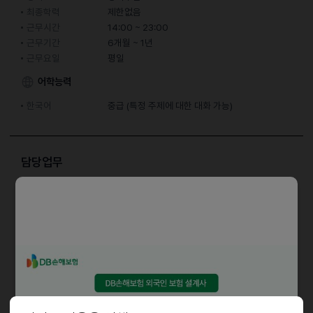
최종학력
제한없음
근무시간
14:00 ~ 23:00
근무기간
6개월 ~ 1년
근무요일
평일
어학능력
한국어
중급 (특정 주제에 대한 대화 가능)
담당업무
야채손질 및 설거지
근로조건
월~토 주 6일 근무
월급 : 300만원 (협의 가능)