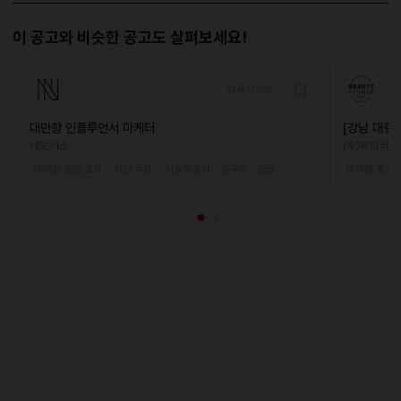
이 공고와 비슷한 공고도 살펴보세요!
채용시까지
대만향 인플루언서 마케터
[강남 대형
네오커스
(주)뷰티라운
마케팅·홍보·조사
기간 무관
서울특별시
한국어 · 중급
마케팅·홍보·