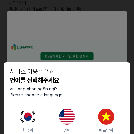
[담당국가]
동남아시아(싱가포르&말레이시아,베트남 등)
• Shopee 담당국가 온라인 마켓 상품 입점 및 운영 관리 (싱가포르&
말레이시아,베트남)
• 프로모션 기획 및 각종 플랫폼 캠페인 참여
• 판매/영업 전략 수립 및 매출 관리
• Shopee 인앱 광고 (Shopee Ads) 운영 및 광고 데이터 분석
• 매출 분석, 시장 및 고객 트렌드 분석, 예산 관리, 정산 등 기본업무
• 제품 상세페이지, 콘텐츠 등 기획 및 제작관리
서비스 이용을 위해
언어를 선택해주세요.
자격요건
Vui lòng chọn ngôn ngữ.
• 2년 이상의 동종업계(뷰티, 헤어케어) 경력이 있으신 분
Please choose a language.
• 담당국가 언어가 능통하신 분
• 글로벌 이머커스/뷰티 산업 및 고객에 대한 이해도를 보유하신 분
• 담당국가 이커머스 채널 운영 경험이 있으신 분 (미국 아마존, 동남아
쇼피)
한국어
영어
베트남어