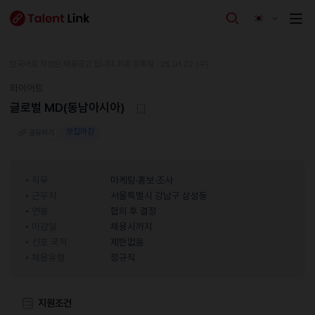
한국어로 작성된 채용공고 입니다.
최종 등록일 : 25.01.22 (수)
와이어트
글로벌 MD(동남아시아)
모집마감
공유하기
직무
마케팅·홍보·조사
근무지
서울특별시 강남구 삼성동
연봉
협의 후 결정
마감일
채용시까지
선호 국적
제한없음
채용유형
정규직
지원조건