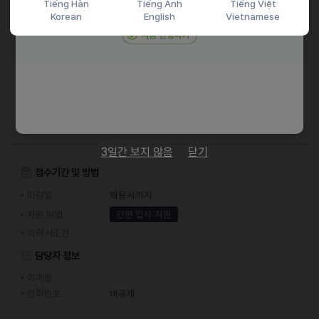
우대사항
Tiếng Hàn
Tiếng Anh
Tiếng Việt
Korean
English
Vietnamese
• 대행사를 사용하지 않고 아마존 내·외부 광고 직접 관리/운영해본
경험이 있으신 분
• 이커머스 세일즈 경력이 있으신 분
• 온/오프라인 마케팅 및 프로모션 경력이 있으신 분
• 포토샵 활용 가능하신 분
• 데이터 분석 역량이 뛰어나신 분
3일간 보지 않음
닫기
접수기간 및 방법
마감일
채용시까지
지원 방법
간편 입사 지원
이력서조건
담당자 정보
이메일
전화번호
비공개