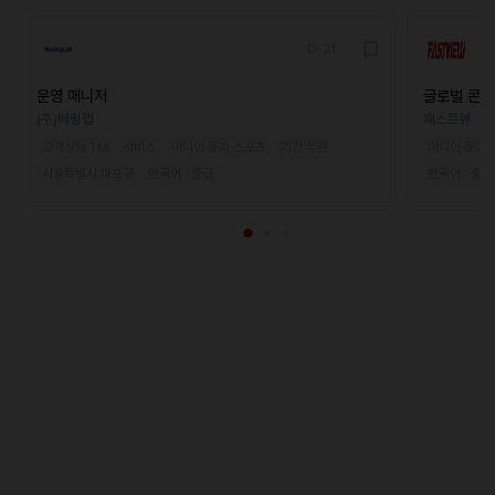
D-21
운영 매니저
글로벌 콘텐
(주)베링랩
패스트뷰
고객상담·TM
서비스
미디어·문화·스포츠
기간 무관
미디어·문화·
서울특별시 마포구
한국어 · 중급
한국어 · 중급