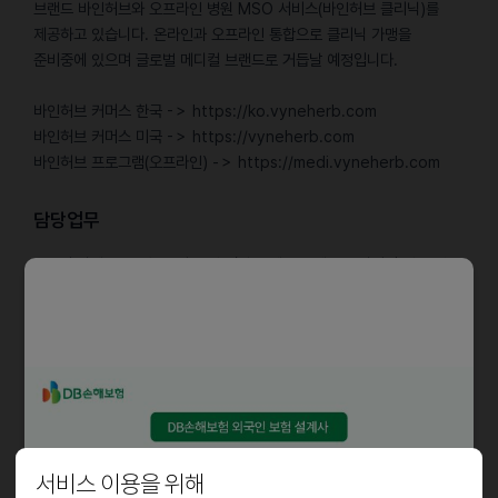
브랜드 바인허브와 오프라인 병원 MSO 서비스(바인허브 클리닉)를
제공하고 있습니다. 온라인과 오프라인 통합으로 클리닉 가맹을
준비중에 있으며 글로벌 메디컬 브랜드로 거듭날 예정입니다.
바인허브 커머스 한국 -＞ https://ko.vyneherb.com
바인허브 커머스 미국 -＞ https://vyneherb.com
바인허브 프로그램(오프라인) -＞ https://medi.vyneherb.com
담당업무
• 북미 타겟 SNS 숏폼/릴스 및 영상 콘텐츠 트렌드 모니터링 및 분석
• 북미 타겟 숏폼/릴스 광고 콘텐츠 기획 및 촬영 제작
• 영상 편집 (유튜브 숏츠, 인스타 릴스, 틱톡 등)
• 자체 오피셜 계정 콘텐츠 기획 및 촬영/제작
• AI 툴 적극 활용
자격요건
• 학력 : 무관
서비스 이용을 위해
• 경력 : 콘텐츠 업계 2년 이상