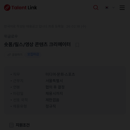
한국어로 작성된 채용공고 입니다.
최종 등록일 : 26.02.18 (수)
위글로우
숏폼/릴스/영상 콘텐츠 크리에이터
모집마감
공유하기
직무
미디어·문화·스포츠
근무지
서울특별시
연봉
협의 후 결정
마감일
채용시까지
선호 국적
제한없음
채용유형
정규직
지원조건