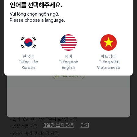
언어를 선택해주세요.
• 포티폴리오 제출
• 숏폼 시장 및 영상 트렌드에 대한 높은 이해도
Vui lòng chọn ngôn ngữ.
Please choose a language.
• 영상편집툴 1개 이상 사용 (Adobe Premiere, After Effects,
Final Cut, 캡컷)
• Adobe Photoshop 기본 이상 사용
• 미국 타겟의 광고 용 SNS 콘텐츠 기획 및 제작 경험 있으신 분
한국어
영어
베트남어
우대사항
Tiếng Hàn
Tiếng Anh
Tiếng Việt
Korean
English
Vietnamese
• 미국 콘텐츠 시장에 대한 이해도가 높으신 분
근로조건
• 식사비 지원
• 유연 출근제도 (9시/9시30분/10시)
• 사외 수강비 지원
• 2, 4, 6년마다 장기근속자 포상금 지급
3일간 보지 않음
닫기
• 명절 선물 지급
• 경조사 휴가 및 경조금 지급