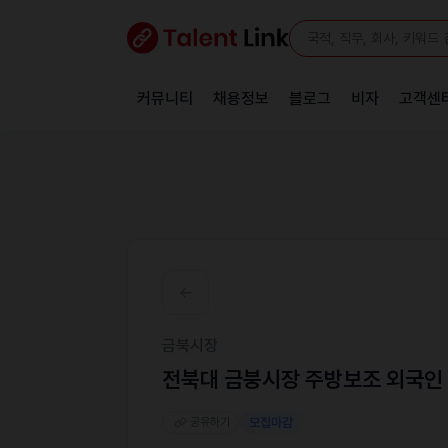
커뮤니티
채용정보
블로그
비자
고객센
금북시장
전북대 금붕시장 주방보조 외국인
공유하기
모집마감