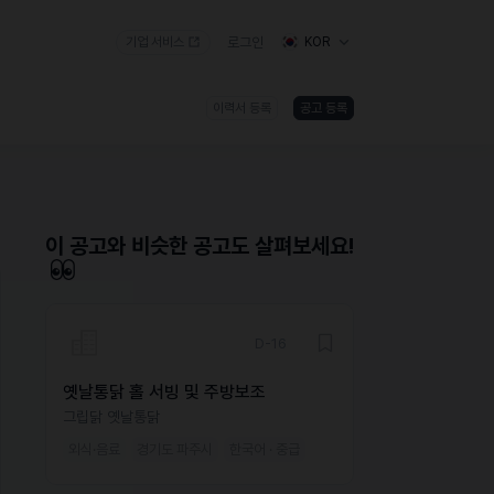
기업 서비스
로그인
KOR
이력서 등록
공고 등록
)
이 공고와 비슷한 공고도 살펴보세요!
D-16
옛날통닭 홀 서빙 및 주방보조
그립닭 옛날통닭
외식·음료
경기도 파주시
한국어 · 중급