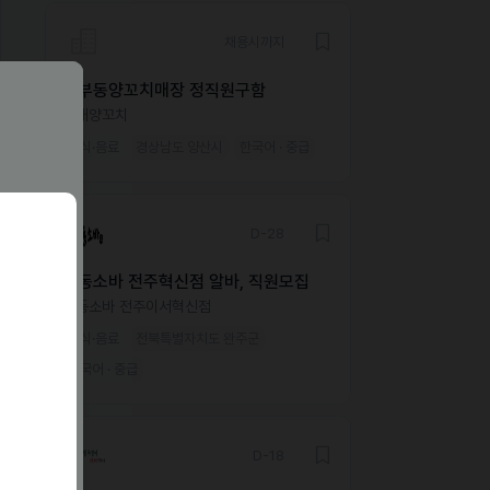
채용시까지
중부동양꼬치매장 정직원구함
자매양꼬치
외식·음료
경상남도 양산시
한국어 · 중급
D-28
삼동소바 전주혁신점 알바, 직원모집
삼동소바 전주이서혁신점
외식·음료
전북특별자치도 완주군
한국어 · 중급
D-18