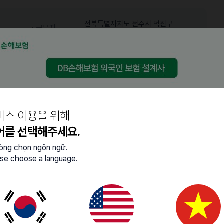
전북특별자치도 전주시 덕진구
근무지
금암동
마감일
26.03.14 (토)
어학능력
중급 (특정 주제에 대한 대화
비스 이용을 위해
한국어
가능)
어를 선택해주세요.
lòng chọn ngôn ngữ.
se choose a language.