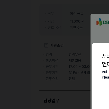
직무
외식·음료
시급
11,000 원
선호 국적
제한없음
지원조건
경력
경력무관
서
최종학력
제한없음
언
근무시간
17:00 ~ 03:00
Vui 
근무기간
3개월 ~ 6개월
Plea
근무요일
평일
담당업무