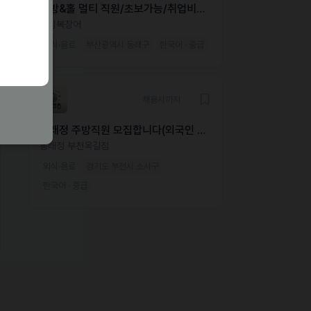
주방&홀 멀티 직원/초보가능/취업비자
필수
송림복장어
외식·음료
부산광역시 동래구
한국어 · 중급
채용시까지
동래정 주방직원 모집합니다(외국인 가
능)
동래정 부천옥길점
외식·음료
경기도 부천시 소사구
한국어 · 중급