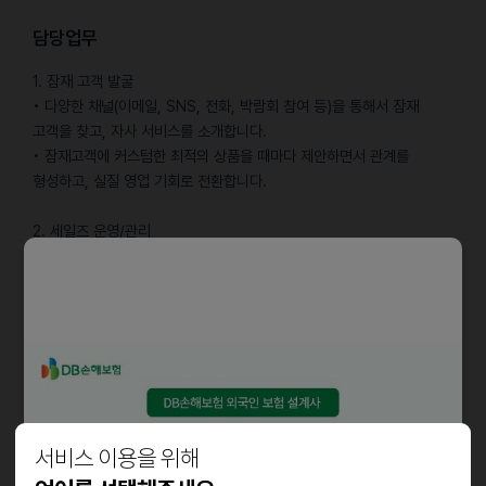
담당업무
1. 잠재 고객 ​발굴
• 다양한 채널(이메일, SNS, 전화, 박람회 참여 등)을 통해서 잠재
고객을 찾고, 자사 서비스를 소개합니다.
• 잠재고객에 커스텀한 최적의 상품을 때마다 제안하면서 관계를
형성하고, 실질 영업 기회로 전환합니다.
2. 세일즈 운영/관리
• 고객별 상황을 구조화해 아웃바운드/인바운드 세일즈를 통한 신규
고객을 발굴합니다.
• 고객군별로 효과적인 접근 전략을 실험하고, 그 결과를 팀과 공유하며
반복적으로 개선합니다.
자격요건
• B2B, SaaS 세일즈 또는 컨설팅에 대한 관심과 이해도가 있으신 분
서비스 이용을 위해
• 일본어, 영어 등 외국어 1개 이상 비즈니스 회회 역량을 갖추신 분
• 고객 니즈를 구조적으로 파악하고 솔루션으로 제안할 수 있는 분