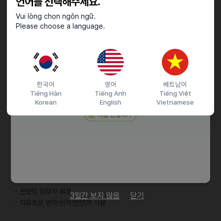
언어를 선택해주세요.
• 빠르게 변화하는 환경에서도 학습하고 실행할 수 있는 분
Vui lòng chọn ngôn ngữ.
Please choose a language.
우대사항
• 패션 및 제조 도메인에 관심이 있으신 분
• 패션 업계, B2B SaaS, 생성형 AI에 대한 경험이 있으신분
한국어
영어
베트남어
근로조건
Tiếng Hàn
Tiếng Anh
Tiếng Việt
Korean
English
Vietnamese
- 시차출퇴근제 (오전 8시에서 11시 사이 자유롭게 출근 가능)
- 여름, 겨울 특별 유급 휴가
- 점심/저녁 식사 비용 일부 지원
- 아침 간식 무료 지원
- 팀 단위 여가 활동비 지원
- 개인 직무역량 학습비 지원
- 웰컴 키트 제공
- 온보딩 담당자 배정
3일간 보지 않음
닫기
- 자유로운 연차/반차/반반차 사용