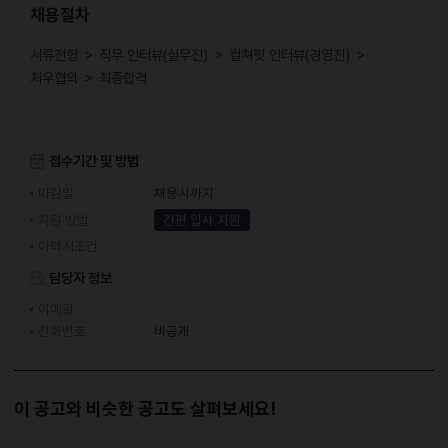
채용절차
서류전형 ＞ 직무 인터뷰(실무진) ＞ 컬쳐핏 인터뷰(경영진) ＞
처우협의 ＞ 최종합격
접수기간 및 방법
마감일
채용시까지
지원 방법
간편 입사 지원
이력서조건
담당자 정보
이메일
전화번호
비공개
이 공고와 비슷한 공고도 살펴보세요!