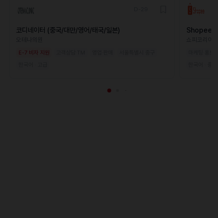
D-29
코디네이터 (중국/대만/영어/태국/일본)
Shopee Ja
오테나의원
쇼피코리아
E-7 비자 지원
고객상담·TM
영업·판매
서울특별시 중구
마케팅·홍보·
한국어 · 고급
한국어 · 중급