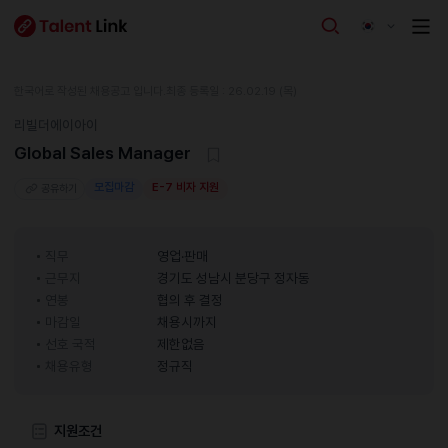
한국어로 작성된 채용공고 입니다.
최종 등록일 : 26.02.19 (목)
리빌더에이아이
Global Sales Manager
모집마감
E-7 비자 지원
공유하기
직무
영업·판매
근무지
경기도 성남시 분당구 정자동
연봉
협의 후 결정
마감일
채용시까지
선호 국적
제한없음
채용유형
정규직
지원조건