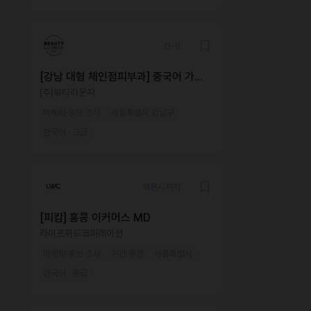
D-9
[강남 대형 체인점피부과] 중국어 가능
해외 마케터 모집
(주)뷰티라운지
마케팅·홍보·조사
서울특별시 강남구
한국어 · 고급
채용시까지
[피캄] 홍콩 이커머스 MD
라이프위드코퍼레이션
마케팅·홍보·조사
기간 무관
서울특별시
한국어 · 중급