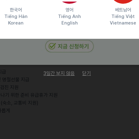
 지원
한국어
영어
베트남어
Tiếng Hàn
Tiếng Anh
Tiếng Việt
Korean
English
Vietnamese
직원가로 구매가능
이티인이 먼저 경험하는 신제품
30분 조기퇴근
전근무
을 함께 나눠요
 지급
3일간 보지 않음
닫기
 및 명절선물 지급
합검진 지원
 만나기 위한 준비 유급휴가 지원
(숙소, 교통비 지원)
화롭게