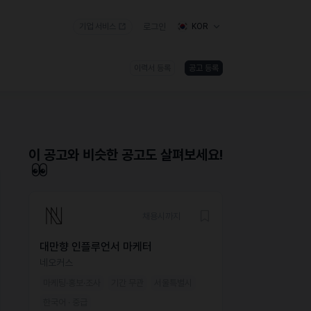
기업 서비스
로그인
KOR
이력서 등록
공고 등록
)
이 공고와 비슷한 공고도 살펴보세요!
채용시까지
대만향 인플루언서 마케터
네오커스
마케팅·홍보·조사
기간 무관
서울특별시
한국어 · 중급