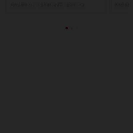
마케팅·홍보·조사
서울특별시 강남구
한국어 · 고급
마케팅·홍보·