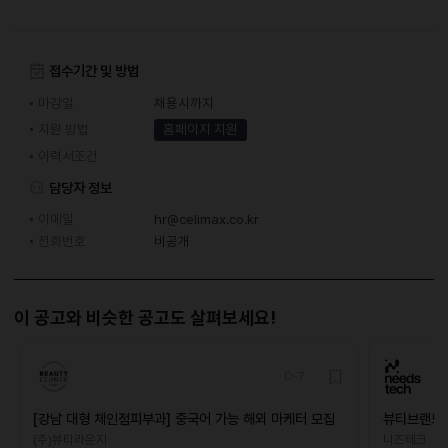
접수기간 및 방법
마감일
채용시까지
지원 방법
홈페이지 지원
이력서조건
담당자 정보
이메일
hr@celimax.co.kr
전화번호
비공개
이 공고와 비슷한 공고도 살펴보세요!
D-7
[강남 대형 체인점피부과] 중국어 가능 해외 마케터 모집
뷰티브랜드 
(주)뷰티라운지
니즈테크