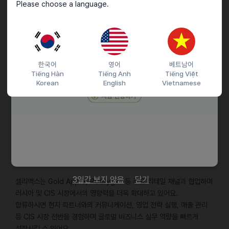
Please choose a language.
- 급여: 월 300만원 (세전)
- 계약기간: 6개월 (정규직 전환 가능)
- 4대보험 가입 및 식대 지원
채용절차
한국어
영어
베트남어
Tiếng Hàn
Tiếng Anh
Tiếng Việt
- 서류 전형 → 1차 면접 → 2차 면접 → 최종 합격
Korean
English
Vietnamese
- 제출 서류
(필수) 이력서 (pdf / pptx / docx)
(선택) 포트폴리오
기타
Q. 합류하면 어떤 경험을 할 수 있나요?
3일간 보지 않음
닫기
셀리맥스는 Gold Apple, Podrygka 등 주요 리테일 채널과 협업하며
러시아 및 CIS 시장에서의 영향력을 더욱 확대하고 있어요.
합류하시면 현지 파트너와의 커뮤니케이션, 영업 전략 실행, 매출 관리
등 CIS 시장 전반을 경험하며 글로벌 비즈니스 실무 역량을 빠르게
성장시킬 수 있어요.