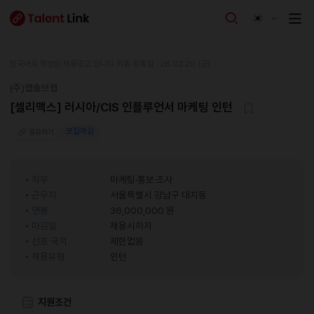
한국어로 작성된 채용공고 입니다.
최종 등록일 : 26.02.20 (금)
(주)앱솔브랩
[셀리맥스] 러시아/CIS 인플루언서 마케팅 인턴
모집마감
공유하기
직무
마케팅·홍보·조사
근무지
서울특별시 강남구 대치동
연봉
36,000,000 원
마감일
채용시까지
선호 국적
제한없음
채용유형
인턴
지원조건