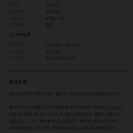
경력
경력무관
최종학력
제한없음
근무기간
6개월 ~ 1년
근무요일
평일
어학능력
한국어
고급 (업무 대화 가능)
TOPIK
4급 이상
러시아어
능숙 (원어민 수준)
회사소개
글로벌 더마코스메틱 브랜드 셀리맥스와 함께 성장할 동료를 찾습니다.
셀리맥스는 연 매출 1,700억 원을 돌파하며 빠르게 성장하고 있습니다
2026년 현재, 70개국 이상의 국가에서 셀리맥스의 제품이 판매되고
있습니다. 그 수는 계속 늘어나고 있습니다. 셀리맥스 팀은 최근 5년
사이 14배 이상, 지난 1년 사이 3배 이상의 성장을 일구어냈습니다.